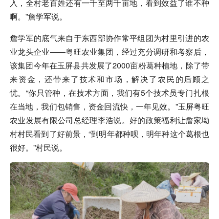
入，全村老百姓还有一千至两千亩地，看到效益了谁不种
啊。”詹学军说。
詹学军的底气来自于东西部协作常平组团为村里引进的农
业龙头企业——粤旺农业集团，经过充分调研和考察后，
该集团今年在玉屏县共发展了2000亩粉葛种植地，除了带
来资金，还带来了技术和市场，解决了农民的后顾之
忧。“你只管种，在技术方面，我们有5个技术员专门扎根
在当地，我们包销售，资金回流快，一年见效。”玉屏粤旺
农业发展有限公司总经理李浩说。好的政策福利让詹家坳
村村民看到了好前景，“到明年都种呗，明年种这个葛根也
很好。”村民说。