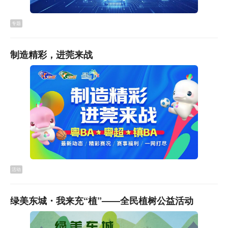
专题
制造精彩，进莞来战
活动
绿美东城・我来充“植”——全民植树公益活动