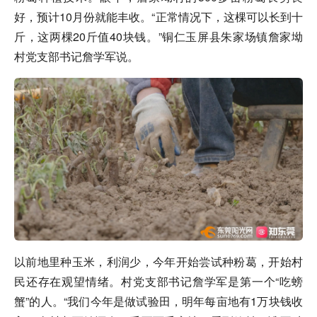
好，预计10月份就能丰收。“正常情况下，这棵可以长到十
斤，这两棵20斤值40块钱。”铜仁玉屏县朱家场镇詹家坳
村党支部书记詹学军说。
以前地里种玉米，利润少，今年开始尝试种粉葛，开始村
民还存在观望情绪。村党支部书记詹学军是第一个“吃螃
蟹”的人。“我们今年是做试验田，明年每亩地有1万块钱收