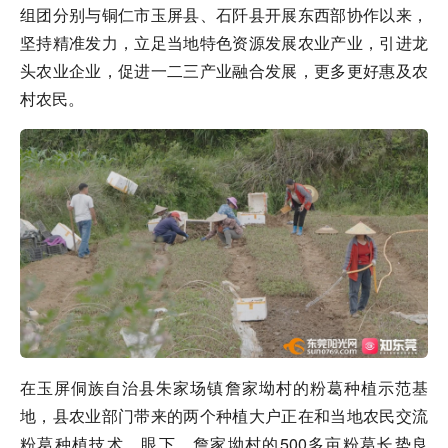
组团分别与铜仁市玉屏县、石阡县开展东西部协作以来，
坚持精准发力，立足当地特色资源发展农业产业，引进龙
头农业企业，促进一二三产业融合发展，更多更好惠及农
村农民。
在玉屏侗族自治县朱家场镇詹家坳村的粉葛种植示范基
地，县农业部门带来的两个种植大户正在和当地农民交流
粉葛种植技术。眼下，詹家坳村的500多亩粉葛长势良