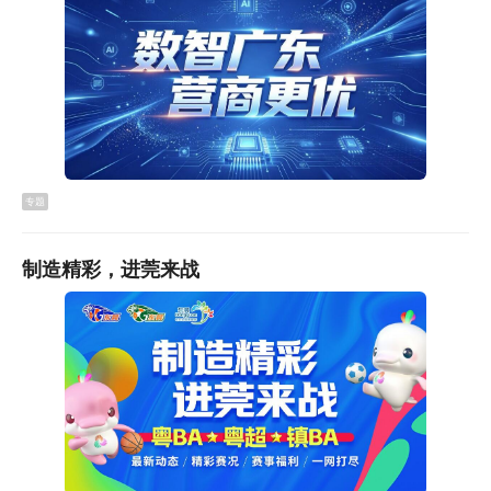
动自行车的朋友们看过来！一次性补贴500元。电动自行
车补贴范围和标准是什么？怎么申请电动自行车以旧换新
补贴？看完这个视频GET全流程！
专题
制造精彩，进莞来战
汽车“置换更新”
东莞想要换车的小伙伴们注意啦！近期，广东个人消费者
乘用车置换更新政策启动，实施时间优化调整：实施时间
由2024年9月1日往前追溯至2024年7月24日，为东莞车主
进行汽车“置换更新”送上“大礼包”！最高每辆车可补贴