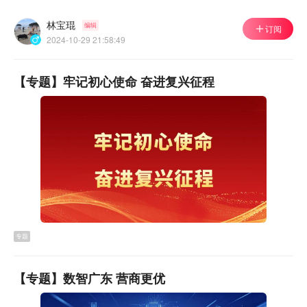
东莞汽车“以旧换新”给你发放“大礼包”啦！最高补贴每辆可
林宝琨
达2万元。什么人可以申请汽车以旧换新补贴？什么车可
编辑
订阅
2024-10-29 21:58:49
以申请以旧换新补贴？非东莞车牌可以参与本轮活动吗？
报废更新补贴需要满足哪些条件？别担心，东莞市汽车以
【专题】牢记初心使命 奋进复兴征程
旧换新（报废更新）操作秘笈来啦！
专题
电动自行车以旧换新
【专题】数智广东 营商更优
大家期待已久的电动自行车以旧换新活动开始啦！想换电