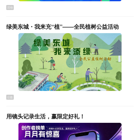
16000元。
活动
绿美东城・我来充“植”——全民植树公益活动
关键词：以旧换新,汽车,电器
公益
用镜头记录生活，赢限定好礼！