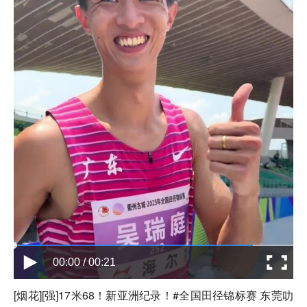
00:00 / 00:21
[烟花][强]17米68！新亚洲纪录！#全国田径锦标赛 东莞叻