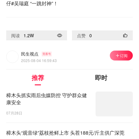
仔#吴瑞庭 “一跳封神”！
阅读
1.2W
点赞
0
民生视点
莞香号
订阅
2025-08-04 16:59:43
推荐
即时
樟木头抓实雨后虫媒防控 守护群众健
康安全
07月28日
樟木头“观音绿”荔枝抢鲜上市 头茬188元/斤主供广深莞