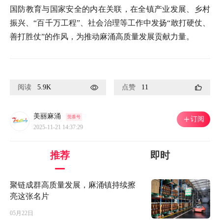
国防教育与国家安全的内在关联，在全镇产业发展、乡村
振兴、“百千万工程”、社会治理等工作中发扬“敢打硬仗、
善打胜仗”的作风，为推动麻涌高质量发展贡献力量。
阅读
5.9K
点赞
11
美丽麻涌
莞香号
订阅
2025-11-21 14:37:29
推荐
即时
聚链成群高质量发展，麻涌镇持续擦
亮这张名片
05月22日