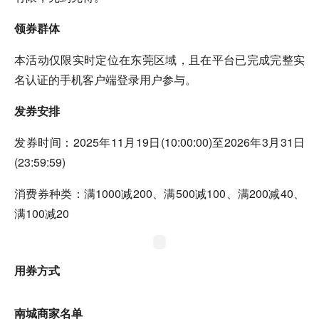
领券群体
本活动仅限实时定位在东莞区域，且在平台已完成完整实
名认证的手机客户端登录用户参与。
发券安排
发券时间：2025年11月19日(10:00:00)至2026年3月31日
(23:59:59)
消费券种类：满1000减200、满500减100、满200减40、
满100减20
用券方式