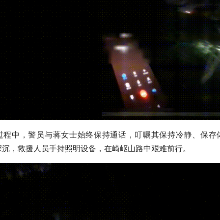
过程中，警员与蒋女士始终保持通话，叮嘱其保持冷静、保存
深沉，救援人员手持照明设备，在崎岖山路中艰难前行。