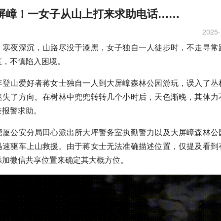
屏嶂！一女子从山上打来求助电话……
2025-
，寒夜深沉，山路尽没于漆黑，女子独自一人徒步时，不走寻常
区，不慎陷入困境。
年登山爱好者蒋女士独自一人到大屏嶂森林公园游玩，误入了丛
迷失了方向。在树林中兜兜转转几个小时后，天色渐晚，其体力
奈报警求助。
塘厦公安分局田心派出所大坪警务室执勤警力以及大屏嶂森林公
迅速驱车上山救援。由于蒋女士无法准确描述位置，仅提及看到
添加微信共享位置来确定其大概方位。