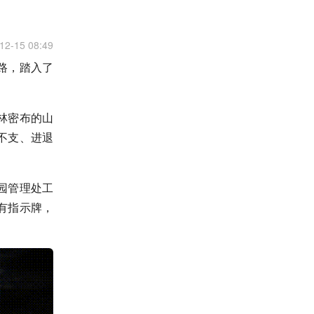
12-15 08:49
路，踏入了
林密布的山
不支、进退
园管理处工
有指示牌，