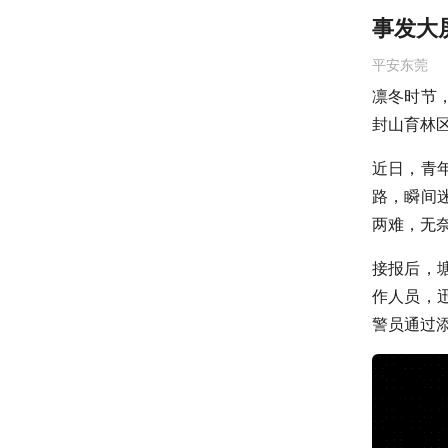
事发大
平安东莞
凛冬时节
封山育林
近日，青
路，瞬间
两难，无
接报后，
作人员，
警员通过