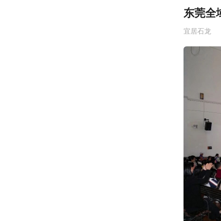
东莞全
宜居石龙