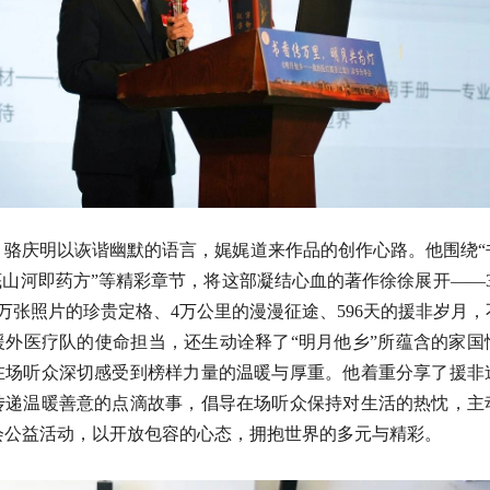
，骆庆明以诙谐幽默的语言，娓娓道来作品的创作心路。他围绕“
底山河即药方”等精彩章节，将这部凝结心血的著作徐徐展开——
万张照片的珍贵定格、4万公里的漫漫征途、596天的援非岁月
援外医疗队的使命担当，还生动诠释了“明月他乡”所蕴含的家国
在场听众深切感受到榜样力量的温暖与厚重。他着重分享了援非
传递温暖善意的点滴故事，倡导在场听众保持对生活的热忱，主
会公益活动，以开放包容的心态，拥抱世界的多元与精彩。