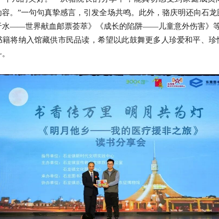
动容。”一句句真挚感言，引发全场共鸣。此外，骆庆明还向石龙
于水——世界献血邮票荟萃》《成长的陷阱——儿童意外伤害》等
书籍将纳入馆藏供市民品读，希望以此鼓舞更多人珍爱和平、珍
斗。