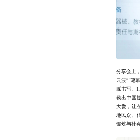
分享会上
云渡”“笔
腻书写、1
勒出中国
大爱，让
地民众、
锻炼与社