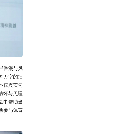
书香漫与风
32万字的细
，不仅真实勾
情怀与无疆
途中帮助当
动参与体育