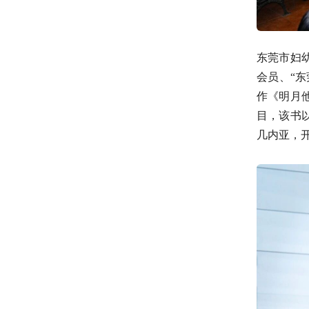
东莞市妇
会员、“
作《明月
目，该书
几内亚，