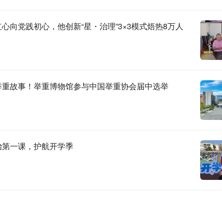
心向党践初心，他创新“星・治理”3×3模式焐热8万人
举重故事！举重博物馆参与中国举重协会届中选举
治第一课，护航开学季