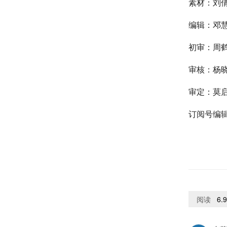
素材：刘
编辑：邓
初审：周
审核：杨
审定：莫
订阅号编
阅读
6.