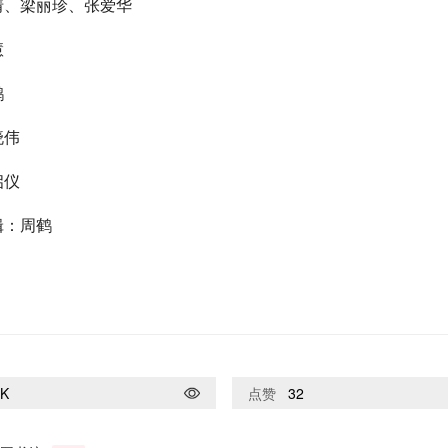
倩、梁丽珍、张爱华
慧
鹤
晓伟
启仪
辑：周鹤
9K
点赞
32