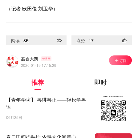
（记者 欧田俊 刘卫华）
阅读
8K
点赞
17
荔香大朗
莞香号
订阅
2026-01-19 17:15:29
推荐
即时
【青年学坊】 粤讲粤正——轻松学粤
语
06月25日
春日田间插秧忙 农耕文化润童心