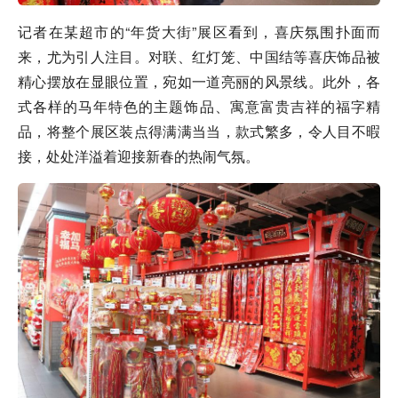
记者在某超市的“年货大街”展区看到，喜庆氛围扑面而
来，尤为引人注目。对联、红灯笼、中国结等喜庆饰品被
精心摆放在显眼位置，宛如一道亮丽的风景线。此外，各
式各样的马年特色的主题饰品、寓意富贵吉祥的福字精
品，将整个展区装点得满满当当，款式繁多，令人目不暇
接，处处洋溢着迎接新春的热闹气氛。