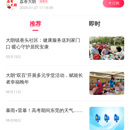
荔香大朗
莞香号
订阅
2026-01-27 17:16:09
推荐
即时
大朗镇巷头社区：健康服务送到家门
口 暖心守护居民安康
05月15日
大朗“双百”开展多元学堂活动，赋能长
者幸福晚年
06月11日
暴雨+雷暴！高考期间东莞的天气……
06月06日