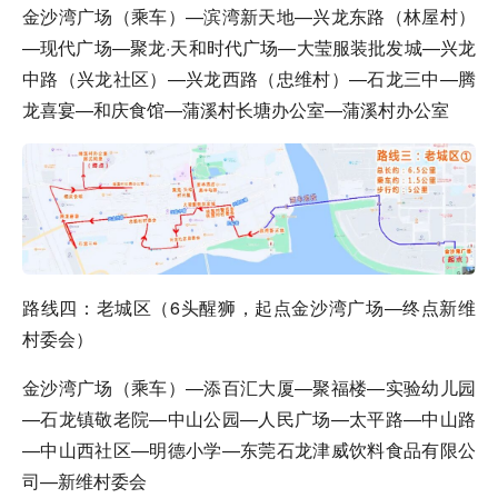
金沙湾广场（乘车）—滨湾新天地—兴龙东路（林屋村）
—现代广场—聚龙·天和时代广场—大莹服装批发城—兴龙
中路（兴龙社区）—兴龙西路（忠维村）—石龙三中—腾
龙喜宴—和庆食馆—蒲溪村长塘办公室—蒲溪村办公室
路线四：老城区（6头醒狮，起点金沙湾广场—终点新维
村委会）
金沙湾广场（乘车）—添百汇大厦—聚福楼—实验幼儿园
—石龙镇敬老院—中山公园—人民广场—太平路—中山路
—中山西社区—明德小学—东莞石龙津威饮料食品有限公
司—新维村委会