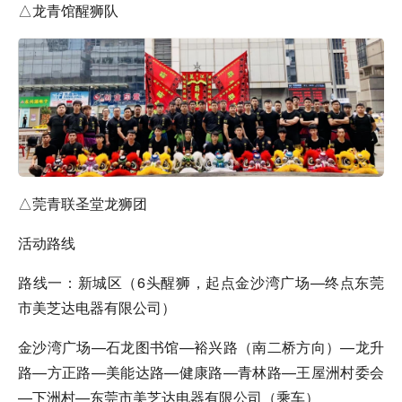
△龙青馆醒狮队
△莞青联圣堂龙狮团
活动路线
路线一：新城区（6头醒狮，起点金沙湾广场—终点东莞
市美芝达电器有限公司）
金沙湾广场—石龙图书馆—裕兴路（南二桥方向）—龙升
路—方正路—美能达路—健康路—青林路—王屋洲村委会
—下洲村—东莞市美芝达电器有限公司（乘车）