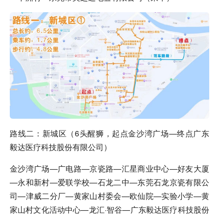
路线二：新城区（6头醒狮，起点金沙湾广场—终点广东
毅达医疗科技股份有限公司）
金沙湾广场—广电路—京瓷路—汇星商业中心—好友大厦
—永和新村—爱联学校—石龙二中—东莞石龙京瓷有限公
司—津威二分厂—黄家山村委会—欧仙院—实验小学—黄
家山村文化活动中心—龙汇·智谷—广东毅达医疗科技股份