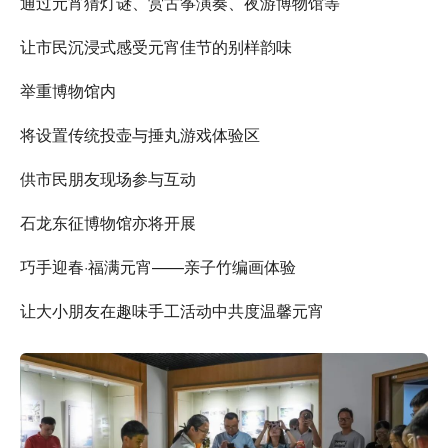
通过元宵猜灯谜、赏古筝演奏、夜游博物馆等
让市民沉浸式感受元宵佳节的别样韵味
举重博物馆内
将设置传统投壶与捶丸游戏体验区
供市民朋友现场参与互动
石龙东征博物馆亦将开展
巧手迎春·福满元宵——亲子竹编画体验
让大小朋友在趣味手工活动中共度温馨元宵