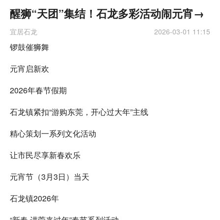
醒狮“天团”集结！石龙多彩活动闹元宵→
宜居石龙
2026-03-01 11:15
锣鼓催狮舞
元宵启新欢
2026年春节假期
石龙镇紧扣“游购东莞，开心过大年”主线
精心策划一系列文化活动
让市民尽享新春欢乐
元宵节（3月3日）当天
石龙镇2026年
“新春·进莞来过年”春节系列活动