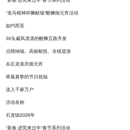
“龙马精神祥狮献瑞”醒狮闹元宵活动
如约而至
30头威风凛凛的醒狮五路齐发
点睛纳福、高桩献技、全镇巡游
在石龙喜庆闹元宵
将最真挚的节日祝福
送入千家万户
活动名称
石龙镇2026年
“新春·进莞来过年”春节系列活动