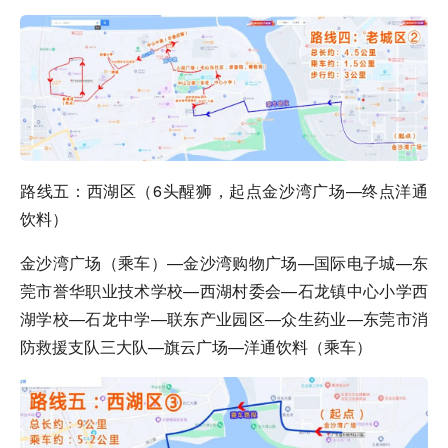
路线五：西湖区（6头醒狮，起点金沙湾广场—终点洋通
饮料）
金沙湾广场（乘车）—金沙湾购物广场—国际电子城—东
莞市誉华职业技术学校—西湖村委会—石龙镇中心小学西
湖学校—石龙中学—联东产业园区—众生药业—东莞市消
防救援支队三大队—旗云广场—洋通饮料（乘车）