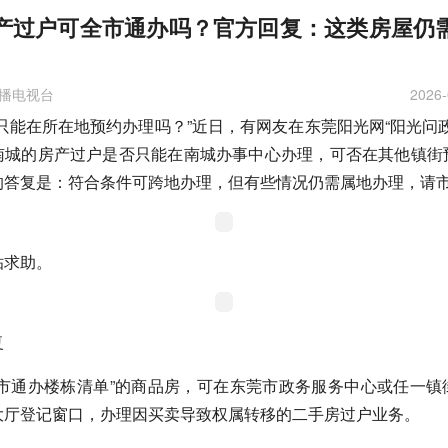
产过户可全市通办吗？官方回复：这类房屋仍
播电视台
2026-
只能在所在地预约办理吗？”近日，有网友在东莞阳光网“阳光问
南城的房产过户是否只能在南城办事中心办理，可否在其他镇街
的答复是：符合条件可跨地办理，但有些情况仍需属地办理，请
贴求助。
复
全市通办楼栋清单”的商品房，可在东莞市政务服务中心或任一镇
大厅登记窗口，办理因买卖导致权属转移的二手房过户业务。