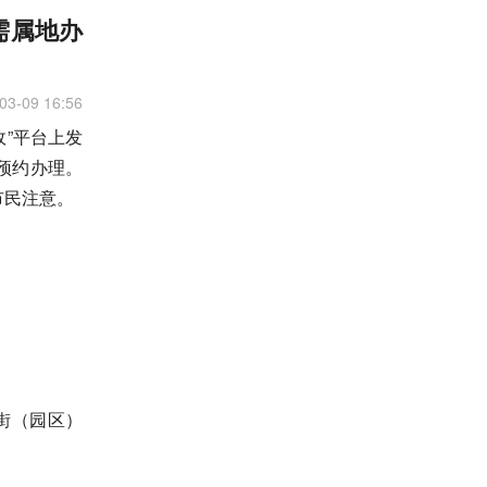
需属地办
03-09 16:56
政”平台上发
预约办理。
市民注意。
街（园区）