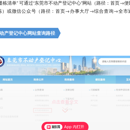
楼栋清单” 可通过“东莞市不动产登记中心”网站（路径：首页→
栋）或微信公众号（路径：首页→办事大厅→综合查询→全市
。
动产登记中心网站查询路径