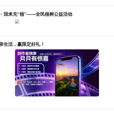
・我来充“植”——全民植树公益活动
录生活，赢限定好礼！