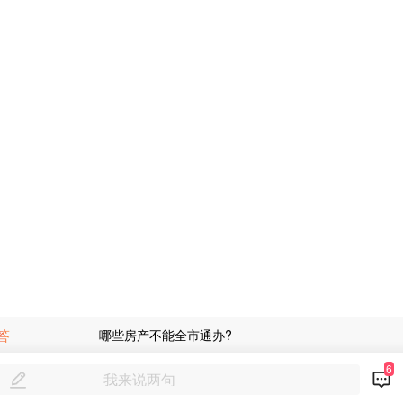
答
哪些房产不能全市通办?
6