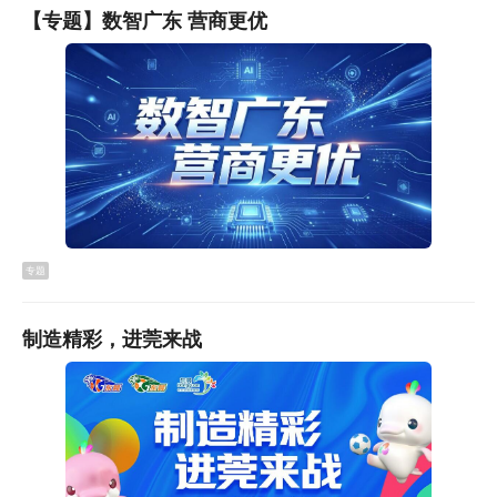
【专题】数智广东 营商更优
助力东莞高质量发展。
（记者 蒋潇）
编 辑：
祖欢
审 核：
陈芳 郑思琪 谢瑞玲
终 审：
赖昆鹏 何春辉
关键词：政协,党组会议
专题
制造精彩，进莞来战