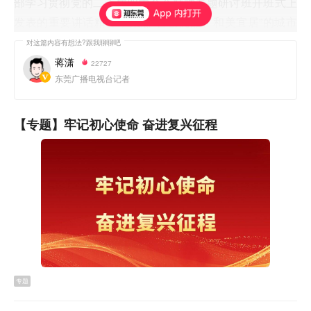
部学习贯彻党的二十届四中全会精神专题研讨班开班式上
发表的重要讲话精神，聚焦“智创优品、和美宜居”的城市
发展战略目标，围绕“九大行动”工作部署，推动各项履职
活动落细落实。要深入学习贯彻习近平总书记关于树立和
蒋潇
22727
践行正确政绩观的重要论述精神，成立工作专班，制定实
东莞广播电视台记者
施方案，细化任务清单，坚持学查改一体推进，强化宣传
引导，确保学习教育走深走实。
【专题】牢记初心使命 奋进复兴征程
会议强调，要认真学习领会习近平总书记对做好“三农”工
作的重要指示精神和中央农村工作会议精神，学深悟透“中
央一号文件”精神，持续深化“委员助力‘百千万工程’行动”履
职品牌建设。要深入学习贯彻习近平总书记在同党外人士
共迎新春时的重要讲话精神，支持各党派团体和无党派人
士在政协履职尽责。要认真学习领会全省高质量发展大会
和全市“投资强基 实干兴莞”“资本赋能 服务强企”动员部署
专题
大会精神，围绕投资强基和资本赋能积极协商建言，引导
委员企业积极投身实体经济、扩大有效投资，以实际行动