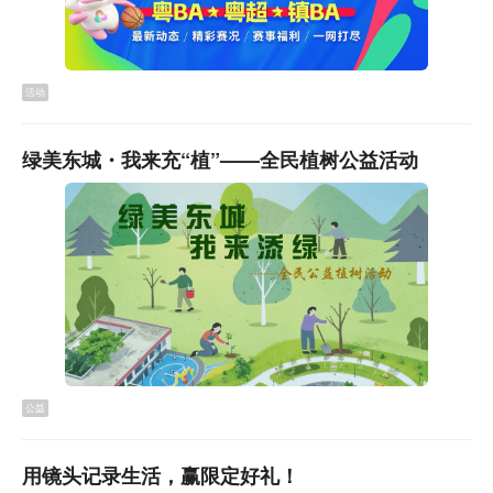
活动
绿美东城・我来充“植”——全民植树公益活动
公益
用镜头记录生活，赢限定好礼！