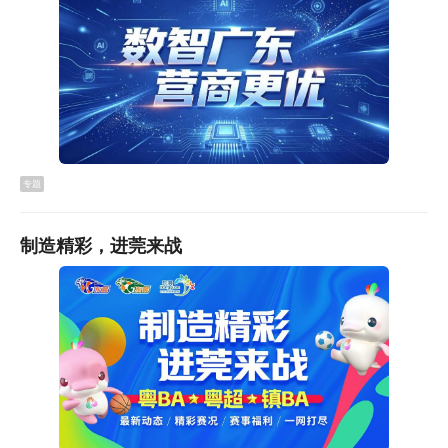
专题
此外，交控集团还提醒市民，自2025年11月15日起，轨道
制造精彩，进莞来战
票亭将取消东莞通卡的售卖和充值服务。为方便市民充
值，集团推出了多种指定充值渠道：
线上自助充值
：市民可下载东莞通APP，通过首页“东莞通
卡充值”模块进行操作。支持带NFC功能的安卓手机，或
iPhone7及以上、ios13及以上版本的苹果手机直接充值，
无需线下圈存；无NFC功能的手机可先完成预充值，再到
线下设备圈存。