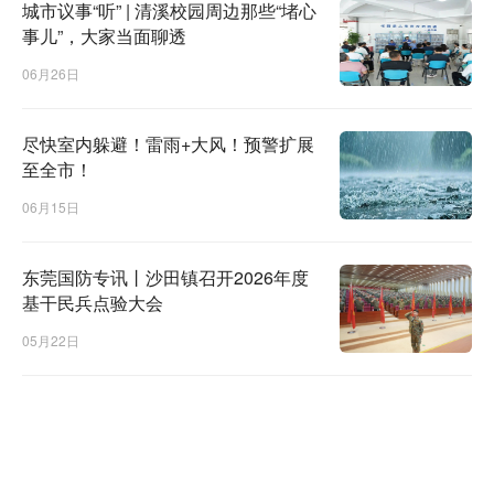
城市议事“听” | 清溪校园周边那些“堵心
事儿”，大家当面聊透
06月26日
尽快室内躲避！雷雨+大风！预警扩展
至全市！
06月15日
东莞国防专讯丨沙田镇召开2026年度
基干民兵点验大会
05月22日