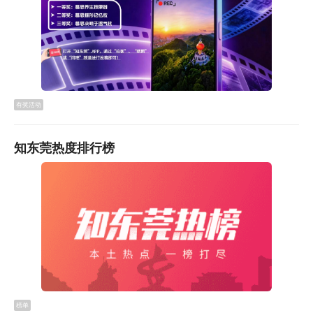
有奖活动
知东莞热度排行榜
东莞市交控集团表示，如有其他业务疑义，市民可通过东
莞通APP的自助客服咨询反馈，或关注东莞通微信公众
号、下载东莞通APP或致电客服热线960163咨询了解。
审 核：
麦真喜 郑思琪
终 审：
赖昆鹏 何春辉
榜单