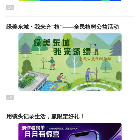
活动
线下网点充值
：市民可持实体卡前往东莞通自营网点（地
铁2号线市民中心站站内E出口），或美宜佳、嘉荣超市、
绿美东城・我来充“植”——全民植树公益活动
邮政网点等合作代理网点办理充值业务，具体网点地址可
通过东莞通微信公众号，依次点击“便民查询 - 服务网点”查
询。
政务终端自助充值
：目前在轨道R1沿线新增两个政务终端
自助充值机，一台位于东莞西站（二楼平台），一台在东
城南站（与城际换乘处），市民可自助扫码支付后充值学
生卡、普通卡（非全国交通一卡通卡）。
公益
用镜头记录生活，赢限定好礼！