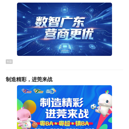
一年初三毕业且未建立过高中阶段学籍的本市户籍往届
生，可正常报名参加当年中考。
但对报考范围有所限制：
不可报考我市公办普通高中、公办综合高中普高班，可报
考民办普通高中、民办综合高中，以及所有公、民办中等
职业学校、技工院校（不含三二分段、中本贯通等专
业）。
据了解，该政策的出台，既是落实东莞高中阶段学校考试
专题
招生制度改革要求，也是为了保障应届初中毕业生升学权
益、缓解升学压力，同时兼顾往届生的升学需求，推动教
制造精彩，进莞来战
育公平与优质教育资源合理配置。此前，东莞市教育局已
明确，从2027年起限制往届生报考公办普高，这一举措也
符合义务教育阶段教育教学规律，避免复读生扎堆刷分占
用有限教育资源。