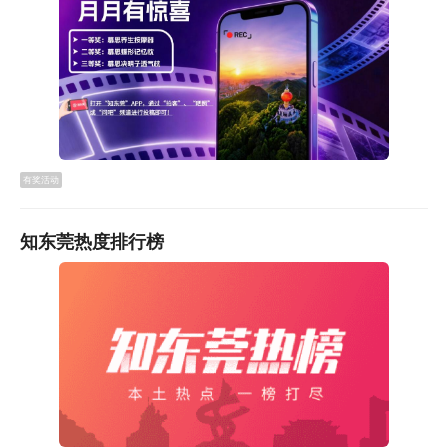
审 核：
麦真喜 郑思琪 谢瑞玲
终 审：
赖昆鹏 何春辉
关键词：中考,政策
有奖活动
知东莞热度排行榜