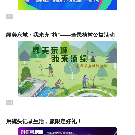
活动
绿美东城・我来充“植”——全民植树公益活动
▲
资料图
后续举措：调研优化政策 提供咨询渠道
公益
市教育局表示，下一步有关部门将继续开展调研工作，积
极学习借鉴周边城市中考复读政策的先进经验，持续优化
用镜头记录生活，赢限定好礼！
我市中考相关政策，进一步强化服务意识、提升服务水
平，更好地满足学生多样化的升学需求。