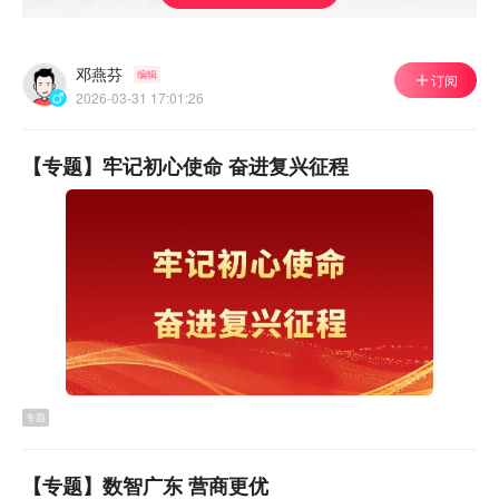
邓燕芬
编辑
订阅
2026-03-31 17:01:26
【专题】牢记初心使命 奋进复兴征程
▲
资料图
官方回应：明确2027年复读政策 划定报考范围
针对市民的诉求，官方迅速作出回复，并
明确了2027年中
考复读的核心政策
。
专题
依据东莞市教育局关于印发《深化高中阶段学校考试招生
【专题】数智广东 营商更优
制度改革的实施意见》的通知相关规定，自2027年起，上