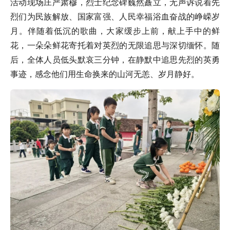
活动现场庄严肃穆，烈士纪念碑巍然矗立，无声诉说着先
烈们为民族解放、国家富强、人民幸福浴血奋战的峥嵘岁
月。伴随着低沉的歌曲，大家缓步上前，献上手中的鲜
花，一朵朵鲜花寄托着对英烈的无限追思与深切缅怀。随
后，全体人员低头默哀三分钟，在静默中追思先烈的英勇
事迹，感念他们用生命换来的山河无恙、岁月静好。