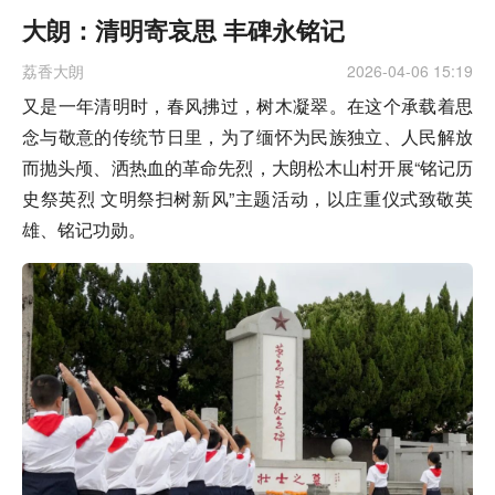
大朗：清明寄哀思 丰碑永铭记
荔香大朗
2026-04-06 15:19
又是一年清明时，春风拂过，树木凝翠。在这个承载着思
念与敬意的传统节日里，为了缅怀为民族独立、人民解放
而抛头颅、洒热血的革命先烈，大朗松木山村开展“铭记历
史祭英烈 文明祭扫树新风”主题活动，以庄重仪式致敬英
雄、铭记功勋。