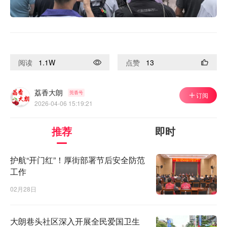
阅读
1.1W
点赞
13
荔香大朗
莞香号
订阅
2026-04-06 15:19:21
推荐
即时
护航“开门红”！厚街部署节后安全防范
工作
02月28日
大朗巷头社区深入开展全民爱国卫生