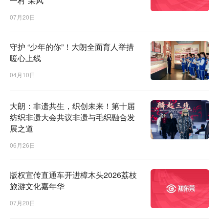
一村”采风
07月20日
守护 “少年的你”！大朗全面育人举措
暖心上线
04月10日
大朗：非遗共生，织创未来！第十届
纺织非遗大会共议非遗与毛织融合发
展之道
06月26日
版权宣传直通车开进樟木头2026荔枝
旅游文化嘉年华
07月20日