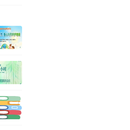
读加油站揭牌
公共文化服
”牌匾。据
嵌入电影院
借阅、阅读
享受阅读服