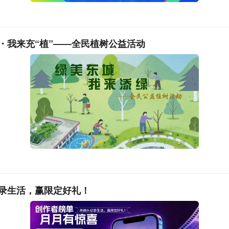
・我来充“植”——全民植树公益活动
作家曾为民、熊峰到场共话书香、分享好书，并向读者代表赠送
中延续温暖。启动仪式后，百名孩子开展湾区共读活动，在老师
代寓言绘本《纪昌学射》，感受中华优秀传统文化的魅力。
录生活，赢限定好礼！