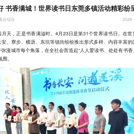
好 书香满城！世界读书日东莞多镇活动精彩纷
视台综合
2026-
月天，正是书香满溢时。4月23日是第31个世界读书日。
在
世
长安、寮步、横沥、东坑等镇街纷纷推出形式多样、内容丰富的
香弥漫城市每个角落，在全社会营造起“人人爱读书、处处有书香
氛围。