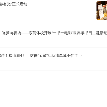
开卷有光”正式启动！
 逐梦向赛场——东莞体校开展“一书一电影”世界读书
动
诗！松山湖4月，这份“宝藏”活动清单藏不住了→
展了“粤港澳桂琼・共读半小时”活动，参与者齐声朗读《和书