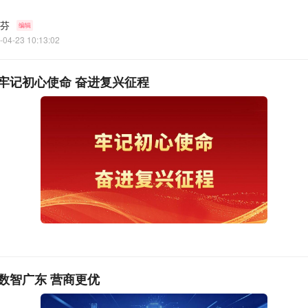
芬
编辑
-04-23 10:13:02
牢记初心使命 奋进复兴征程
，长安镇中心小学学子带来的经典诵读《诗词里的中国》将大
流水的温婉与家国天下的豪情完美融合，尽显中华文脉的深厚底
数智广东 营商更优