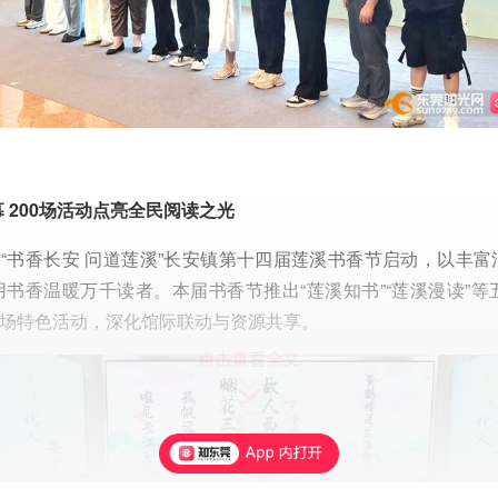
 200场活动点亮全民阅读之光
，“书香长安 问道莲溪”长安镇第十四届莲溪书香节启动，以丰
书香温暖万千读者。本届书香节推出“莲溪知书”“莲溪漫读”等
0场特色活动，深化馆际联动与资源共享。