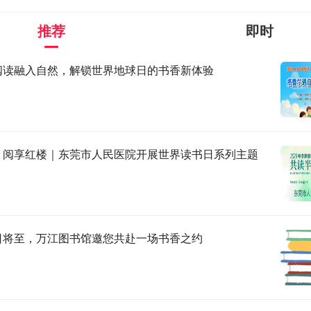
活动，让书香相伴日常、滋养民心。
推荐
即时
阅读融入自然，解锁世界地球日的书香新体验
影院”跨界 阅读加油站解锁休闲阅读新场景
上午，寮步镇举行“书香影韵・共享时光”——“盛达拾光书寮”阅
香共读・公益观影活动，同步启动版权宣传周活动，进一步拓展
推进全民阅读向场景化延伸。
・阅享红楼｜东莞市人民医院开展世界读书日系列主题
，东莞图书馆寮步分馆负责人为“盛达拾光书寮”授予“阅读加油站
寮步探索“图书馆+”跨界合作模式的重要实践，通过将微型图书馆
，打造“候场可读、影前可学、观后有思”的文化空间，实现图书
影休闲的深度融合，让市民在等候观影、影后休憩时，能便捷
日将至，万江图书馆邀您共赴一场书香之约