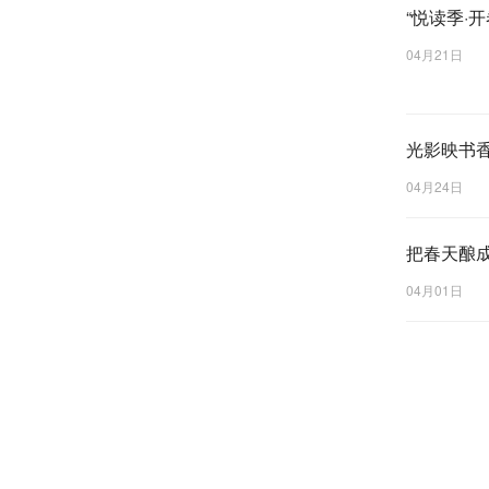
“悦读季·
04月21日
光影映书香
日主题活
04月24日
把春天酿成
04月01日
现场还开