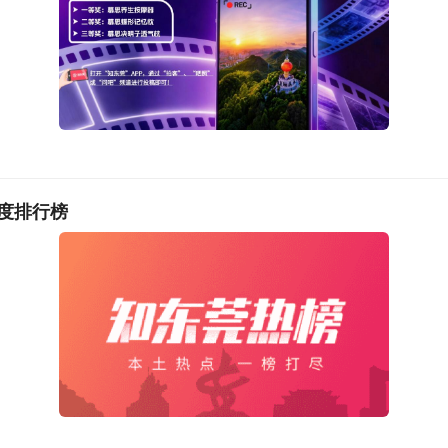
度排行榜
们读书的氛围非常好，每所学校都有阅读空间，各类阅读活动
者刘子涵表示，阅读让她看到了更大的世界，已成为生活一部分。
读条件的便利，借用董宇辉的话说道：“我沾了阅读的光，修了心
安镇中心小学学生闫师嘉也表示，常和同学到图书馆查资料、借阅
她感受到阅读的乐趣。据悉，本届书香节还将开展“名家进长安”“