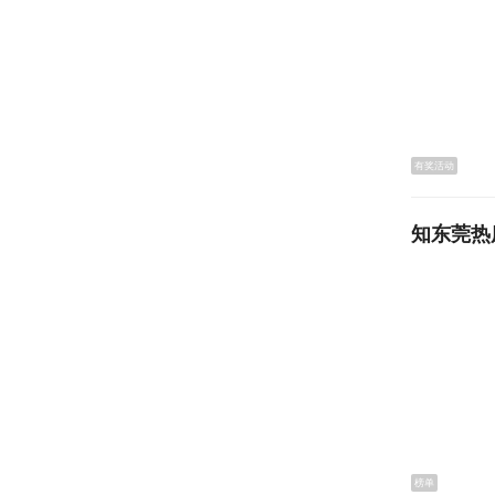
有奖活动
知东莞热
“现在我
群。”读
则感慨阅
颜。”长
榜单
的环境让