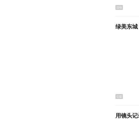
活动
绿美东城
长安素人
香在传递
公益
读经典古
用镜头记