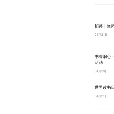
旅游”等
寮步：
招募｜当
“图书馆+
04月21日
4月19日
仪式暨书
务阵地，
书香润心
活动
活动现场
04月29日
悉，这是
公共区域
分享与观
世界读书
务。
04月21日