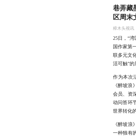
巷弄藏
区周末
樟木头视讯
25日，“
国作家第
联多元文
活可触”
作为本次
《醉坡浪
会员、资
动问答环
世界转化
《醉坡浪
一种独有