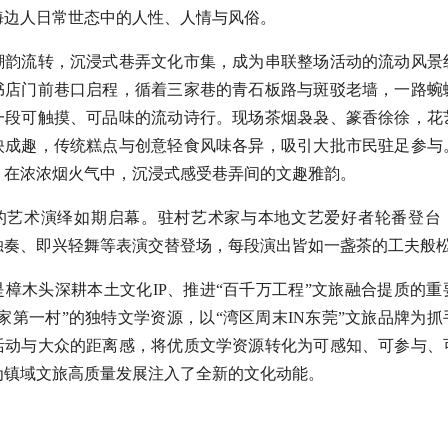
海边人日常世态中的人性、人情与风俗。
潮韵流转，沉浸式巷弄文化市集，成为串联整场活动的流动风景
书店门前巷口启程，循着三家巷的青石板路与斑驳老墙，一路蜿
一段可触摸、可品味的流动诗行。现场茶烟袅袅、篆香徐徐，花
映成趣，传统糕点与创意轻食风味各异，吸引大批市民驻足参与
，在浓浓烟火气中，沉浸式感受巷弄间的文趣雅韵。
的艺术演绎如期启幕。驻村艺术家与本地文艺爱好者轮番登台
独奏、即兴轻舞等表演交替登场，每段演出皆如一盏茶的工夫般
是樟木头深耕本土文化IP、推进“百千万工程”文旅融合提质的重
家第一村”的独特文学资源，以“湾区周末IN东莞”文旅品牌为
活动与大众的距离感，将优质文学资源转化为可感知、可参与、
为镇域文旅高质量发展注入了全新的文化动能。