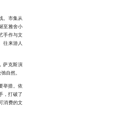
线。市集从
蜒至雅舍小
艺手作与文
。往来游人
，萨克斯演
松弛自然。
要举措。依
抓手，打破了
可消费的文