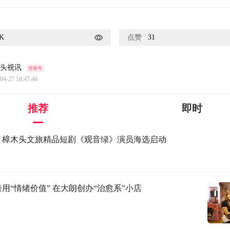
7K
点赞
31
头视讯
莞香号
04-27 18:47:46
推荐
即时
｜樟木头文旅精品短剧《观音绿》演员海选启动
用“情绪价值” 在大朗创办“治愈系”小店