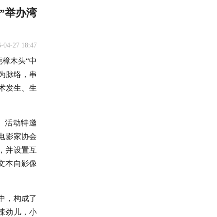
”举办湾
-04-27 18:47
莞樟木头“中
为脉络，串
术发生、生
。活动特邀
电影家协会
，并设置互
文本向影像
中，构成了
辣劲儿，小