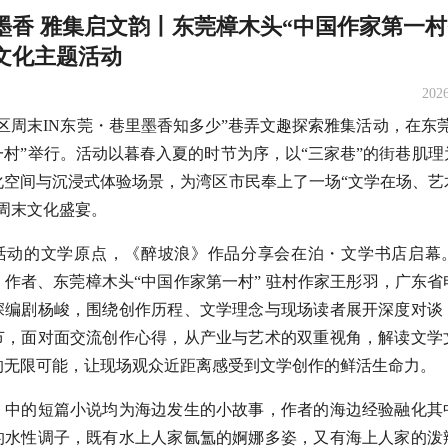
墨香 雅集启文韵丨东莞樟木头“中国作家第一村
文化主题活动
2026
湾区周末IN东莞・巷里墨香知多少”巷弄文趣探索雅集活动，在东
一村”举行。活动以暮春入夏的时节为序，以“三家巷”的街巷肌理
化空间与沉浸式体验场景，为湾区市民奉上了一场“文学在场、艺
的周末文化盛宴。
活动的文学原点，《醉坡浪》作品分享会在泊・文学书店启幕
》作者、东莞樟木头“中国作家第一村” 驻村作家王彤羽，广东省
深编剧杨峻，围绕创作历程、文学理念与现场读者展开深度对谈
节，面对面交流创作心得，从产业与艺术的双重视角，解读文学
的无限可能，让现场观众近距离感受到文学创作的鲜活生命力。
》中的短篇小说均为海边发生的小故事，作者的海边经验融化其
的水性调子，既有水上人家氤氲的婀娜多姿，又有海上人家的泼