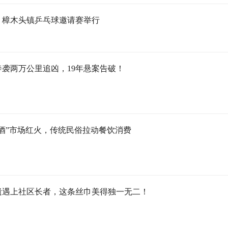
｜樟木头镇乒乓球邀请赛举行
奔袭两万公里追凶，19年悬案告破！
酒”市场红火，传统民俗拉动餐饮消费
遗遇上社区长者，这条丝巾美得独一无二！