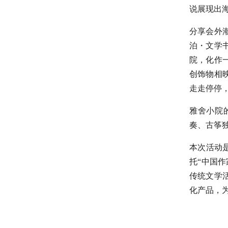
说展现出
分享会外
泊・文学
院，化作
创饰物相
走走停停
雅舍小院
奏、古筝
本次活动
托“中国作
传统文学
化产品，