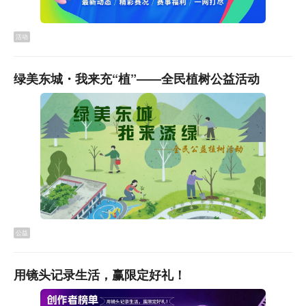
活动
绿美东城・我来充“植”——全民植树公益活动
公益
用镜头记录生活，赢限定好礼！