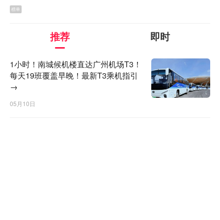
榜单
推荐
即时
1小时！南城候机楼直达广州机场T3！
每天19班覆盖早晚！最新T3乘机指引
→
05月10日
温馨提示
旅客购买机票后请务必核对行程单上的“航站楼”信息，确
认是T3还是T2。广州白云机场在东莞的三个候机楼(南城/
东城/松山湖)，每天直达机场的大巴班次高达40多班，覆
盖早晚；其中南城或东城候机楼出发，1小时可直达T3！
大巴均先后经停T3→T2两个航站楼，满足旅客全方位的出
行需求。