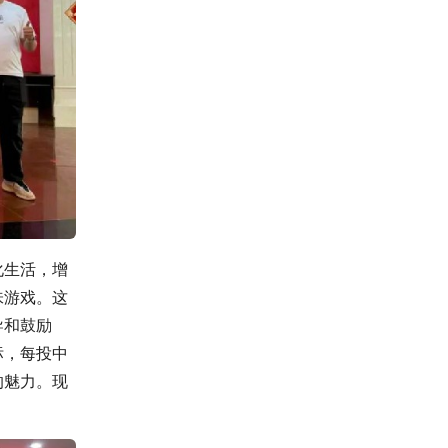
化生活，增
味游戏。这
导和鼓励
标，每投中
的魅力。现