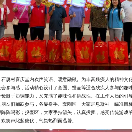
，石厦村喜庆堂内欢声笑语、暖意融融。为丰富残疾人的精神文
社会参与感，活动精心设计了套圈、投壶等适合残疾人参与的趣
考验眼手协调能力，又充满了趣味性和挑战性。在工作人员的引
人朋友们踊跃参与，各显身手。套圈区，大家屏息凝神，瞄准目
得阵阵喝彩；投壶区，大家手持箭矢，认真投掷，感受传统游戏
、欢笑声此起彼伏，气氛热烈而温馨。