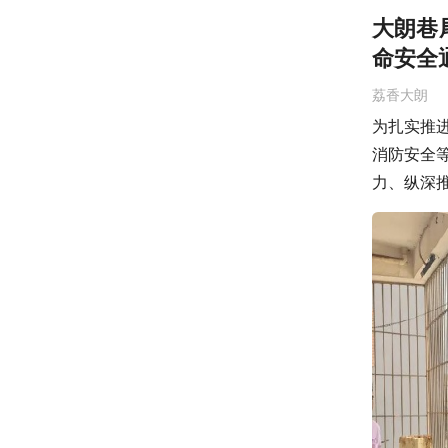
大朗巷
命安全
荔香大朗
为扎实推进
消防安全
力、纵深