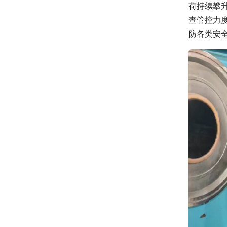
荷持续攀
查管控力
防各类安