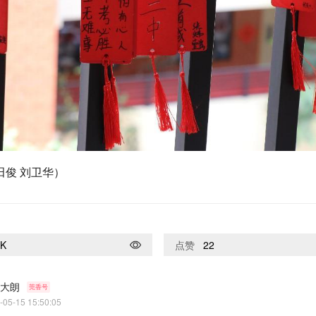
田俊 刘卫华）
2K
点赞
22
大朗
莞香号
-05-15 15:50:05