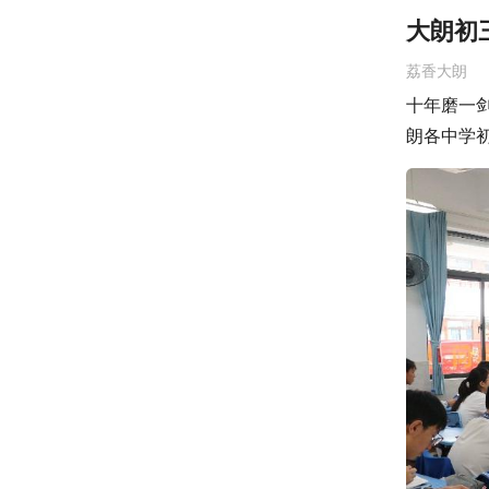
大朗初
荔香大朗
十年磨一剑
朗各中学