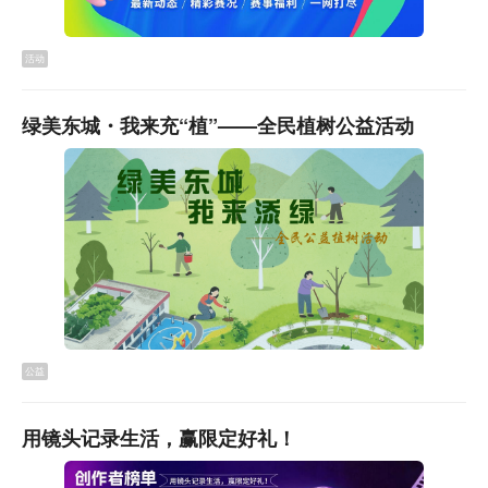
活动
绿美东城・我来充“植”——全民植树公益活动
公益
用镜头记录生活，赢限定好礼！
最具代表性的是改造后的文明街。“以前这条路除了祠堂前