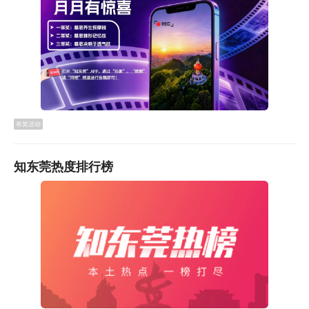
面铺了石砖，其他都是水泥地面，道路风格不统一，路面
凹凸起伏，行走起来不太舒适。”中建五局厚街涌口社
区“百千万工程”项目负责人马继锋表示，现在整条道路都
进行了统一石材铺装，保留了祠堂位置的历史条石，规划
了标准人行道，让这条老街既保留了岁月质感，又焕发了
新的活力。
有奖活动
知东莞热度排行榜