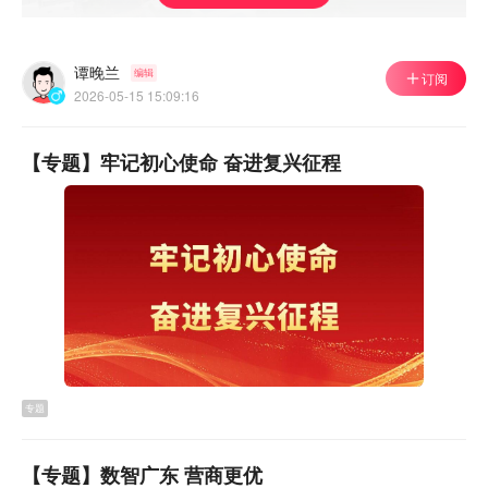
谭晚兰
编辑
订阅
2026-05-15 15:09:16
道路与立面双提升
【专题】牢记初心使命 奋进复兴征程
社区颜值焕新
行走在涌口社区内，小编看到，南园街、体育街、草园
街、毓秀街、曙光街等多条道路已完成沥青罩面，原本坑
洼裂缝的水泥路面被平整的沥青全面覆盖，行车舒适性大
幅提升。
专题
【专题】数智广东 营商更优