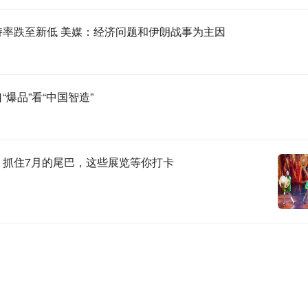
持率跌至新低 美媒：经济问题和伊朗战事为主因
佩玲
真喜 郑思琪 谢瑞玲
昆鹏 何春辉
“爆品”看“中国智造”
｜抓住7月的尾巴，这些展览等你打卡