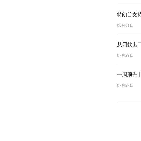
特朗普支
编 辑：
黄
审 核：
麦
08月01日
终 审：
赖
从四款出口
07月29日
一周预告
07月27日