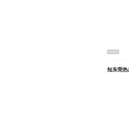
有奖活动
知东莞热
“因为观
的，我们
效、新颖