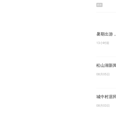
榜单
暑期出游
13小时前
松山湖新闻
08月05日
统计数据显
方表示，
城中村居
企、直播带
08月03日
（记者 谢