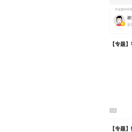
谢
为助力生物
东
直播带岗
位、16
【专题】
专题
【专题】