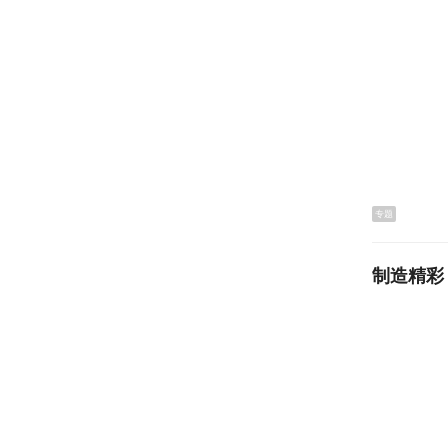
据了解，
生物医药
专题
域，岗位
展体系，
制造精彩