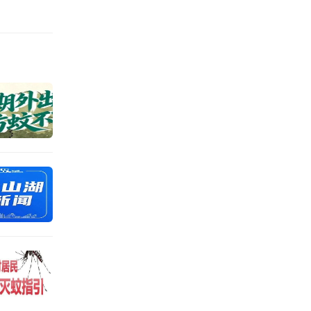
43份。主办
动、直播探
人”转变。