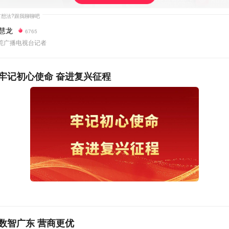
慧龙
6765
医药人才精准就业，5月14日下午，2026年“东莞云聘”生物
莞广播电视台记者
活动启动。本次活动集结了9家东莞本地生物医药企业，共带来5
9个就业机会，让求职者足不出户就能对接名企、锁定好岗。
牢记初心使命 奋进复兴征程
数智广东 营商更优