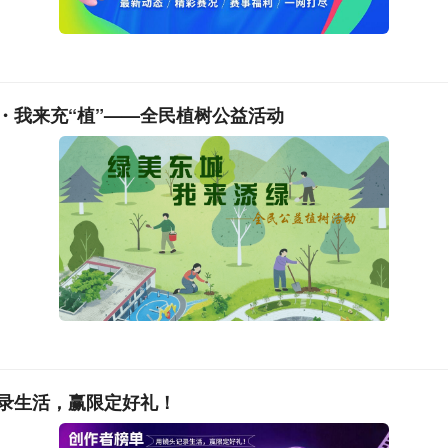
・我来充“植”——全民植树公益活动
我们想通过这个渠道推广公司，第二是引进一些需要的人才。”
公司高端人才引进负责人危灿介绍，本次重点引进制造、工程
等多类人才，在直播间详细推介岗位信息，吸引意向人才投递应
的是，记者在现场看到，直播过程中专门设置了在线答疑环节，企
间，实时回应求职者关于岗位详情、薪资待遇、晋升通道、入职
除求职信息差，让求职者清楚求职。
录生活，赢限定好礼！