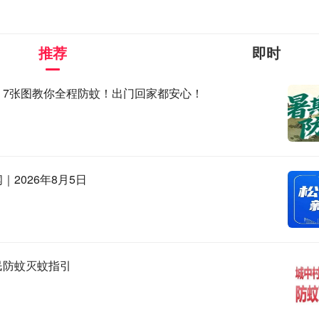
推荐
即时
，7张图教你全程防蚊！出门回家都安心！
｜2026年8月5日
示，本场直播带岗活动围观人数达20166人次，累计收到简历2
“东莞云聘”全年计划开展40场，同步举行更多优质企业现场互
民防蚊灭蚊指引
岗多种活动，让好岗触手可及，真正实现从“人找岗位”向“岗位找
慧龙）