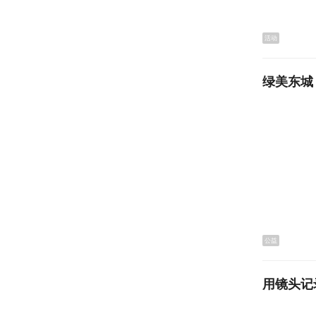
活动
绿美东城
“
第一是，
电子有限
销、研发
值得一提
坐镇直播
公益
疑问，消
用镜头记