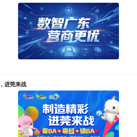
本次直播活动共联动松山湖、石龙、南城三个镇街（园区），参
领域实力企业，涵盖医疗科技、药业、康复医疗、眼科口腔等
选择丰富，薪资待遇、福利优厚。各企业还为人才量身打造了清
助力求职者实现个人成长与企业发展双向共赢。
，进莞来战