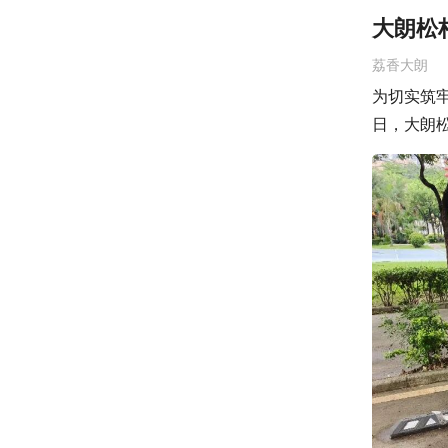
大朗松
荔香大朗
为切实筑
日，大朗