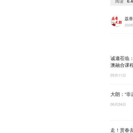
阅读
6.
荔香
2026
诚邀莅临：
澳融合课
05月11日
大朗：“非
06月24日
走！赏春