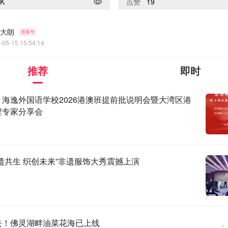
4K
点赞
19
大朗
莞香号
-05-15 15:54:14
推荐
即时
海逸外国语学校2026港澳班提前批说明会暨大湾区港
程专家分享会
遗共生 织创未来”非遗服饰大秀震撼上演
去！佛灵湖畔油菜花海已上线