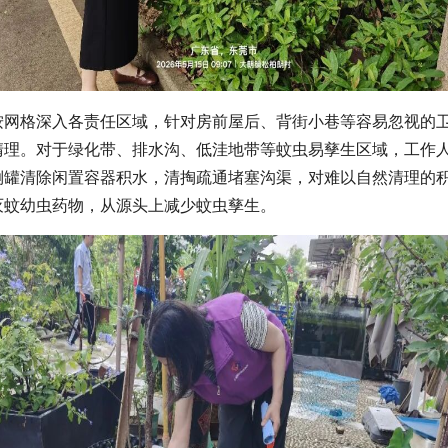
按网格深入各责任区域，针对房前屋后、背街小巷等容易忽视的
清理。对于绿化带、排水沟、低洼地带等蚊虫易孳生区域，工作
倒罐清除闲置容器积水，清掏疏通堵塞沟渠，对难以自然清理的
灭蚊幼虫药物，从源头上减少蚊虫孳生。