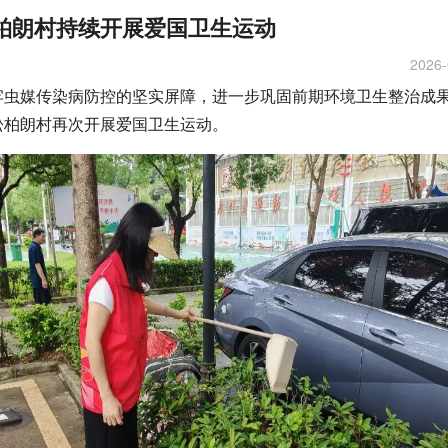
柏朗村持续开展爱国卫生运动
2026-
牢虫媒传染病防控的坚实屏障，进一步巩固前期环境卫生整治成果
松柏朗村再次开展爱国卫生运动。