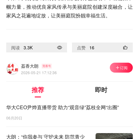
帼力量，推动优良家风传承与美丽庭院创建深度融合，让
家风之花遍地绽放，让美丽庭院扮靓幸福生活。
阅读
3.3K
点赞
16
荔香大朗
莞香号
订阅
2026-05-21 17:12:36
推荐
即时
华大CEO尹烨直播带货 助力“观音绿”荔枝全网“出圈”
06月20日
大朗：“你我参与 守护未来 防范青少