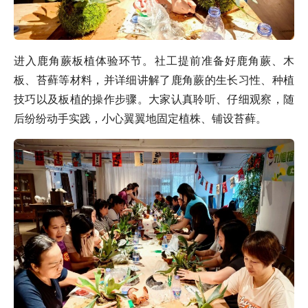
进入鹿角蕨板植体验环节。社工提前准备好鹿角蕨、木
板、苔藓等材料，并详细讲解了鹿角蕨的生长习性、种植
技巧以及板植的操作步骤。大家认真聆听、仔细观察，随
后纷纷动手实践，小心翼翼地固定植株、铺设苔藓。