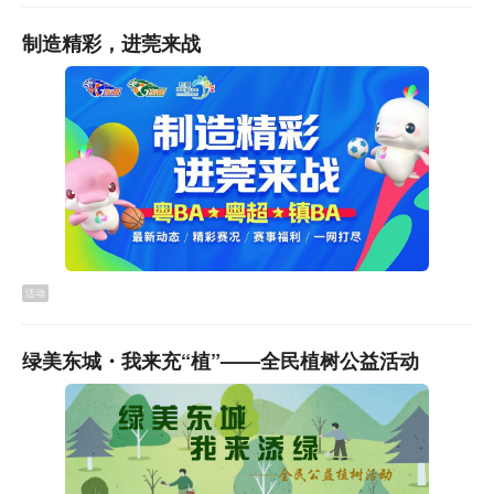
制造精彩，进莞来战
活动
绿美东城・我来充“植”——全民植树公益活动