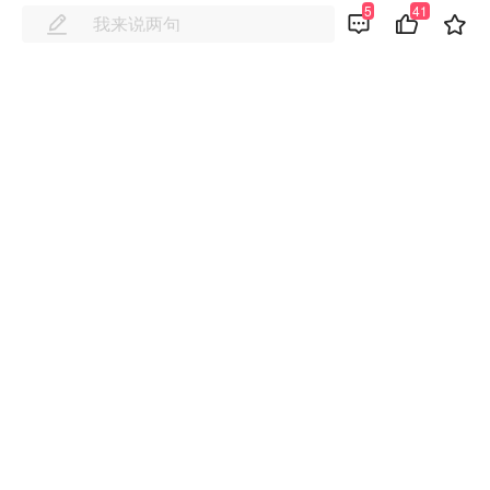
5
41
仅在珍贵档案中“穿越时空”，更在方言闯关游戏里寻找快
乐，展开了一场别开生面的“档案之旅”。
【详细】
▲
花鸟有情 岭南有约——这场画展值得一看！