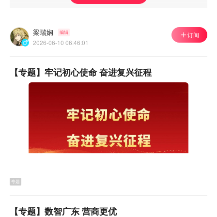
▲百家机构签约入库 东莞企业出海服务中心迈向实体运营
梁瑞娴
编辑
订阅
6月9日，百家专业服务机构集中签约入库，标志着东莞企
2026-06-10 06:46:01
业出海服务中心正式迈向实体运营。该平台汇聚法律、金
融、物流等全链条资源，旨在破解莞企出海面临的跨境合
【专题】牢记初心使命 奋进复兴征程
规、运营经验不足等痛点，打造“出得去、做得好、回得
来”的全生态服务体系，助力东莞制造征战全球。
【详细】
专题
【专题】数智广东 营商更优