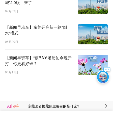
城”2.0版，来了！
07月02日
【新闻早班车】东莞开启新一轮“倒
水”模式
05月20日
【新闻早班车】“镇BA”6场硬仗今晚开
打，你更看好谁？
04月11日
▲
国际档案日 | 尘封档案大揭秘！跟着这群探险家解锁东
莞城市记忆
6月9日是第19个国际档案日，南城档案馆迎来了一群特别
AI问答
东莞医者援藏的主要目的是什么?
的“小探险家”——南城街道阳光第六小学的学生。他们不