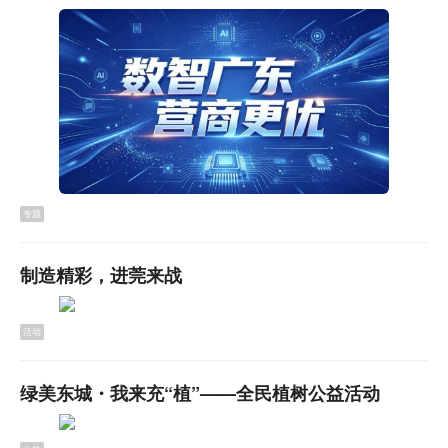
▲
跨越山海援藏！15名东莞医者赴雪域守护高原健康
近日，东莞15名医者启程赴西藏林芝巴宜区，分别开展为
期一年的计划外医疗援藏和为期7天的“东莞名医进巴宜、
名中医西藏行”短期柔性援藏项目，持续深化莞巴两地医疗
卫生领域对口协作，用医者仁心守护高原健康。
【详细】
专题
▲
没写毕业论文，温志林、李楚颖通过博士答辩！
制造精彩，进莞来战
新《学位法》打破“唯论文”桎梏！在莞联合培养的温志
林、李楚颖两位博士，分别依托新型软磁材料、可3D打印
活动
聚酰亚胺等产业化成果通过答辩，成为华南理工
大学
、中
山大学首批“实践成果型”工程博士，彰显产教融合改革实
绿美东城・我来充“植”——全民植树公益活动
效。
【详细】