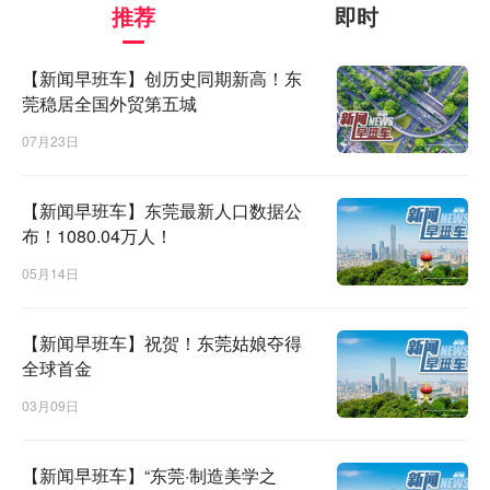
推荐
即时
【新闻早班车】创历史同期新高！东
莞稳居全国外贸第五城
07月23日
【新闻早班车】东莞最新人口数据公
布！1080.04万人！
05月14日
▲2026年广东省“粤志愿 助启航”公益宣讲活动即将启动
高考刚刚落下帷幕，广东省教育考试院将于6月11日至27
【新闻早班车】祝贺！东莞姑娘夺得
日，以“线下宣讲＋线上直播”相结合的方式，在全省21个
全球首金
地市组织开展“粤志愿 助启航”——高考志愿填报指导公益
03月09日
宣讲活动，为中学教师和广大考生提供权威、实用的志愿
填报与生涯规划指导服务。
【详细】
【新闻早班车】“东莞·制造美学之