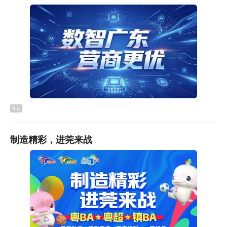
（记者 杨涛）
审 核：
麦真喜 郑思琪
终 审：
赖昆鹏 何春辉
关键词：两岸交流,以球会友,台协杯
专题
制造精彩，进莞来战