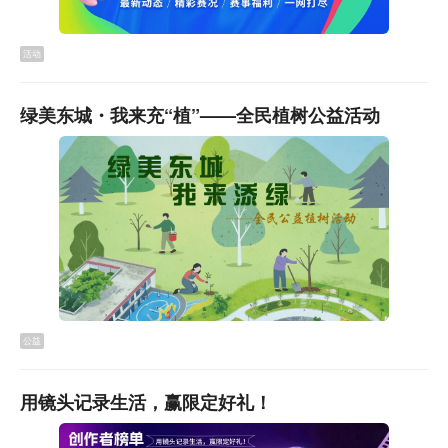
活动
绿美东城・我来充“植”——全民植树公益活动
公益
用镜头记录生活，赢限定好礼！