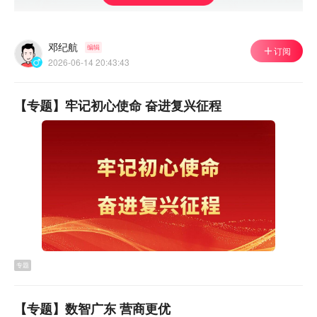
邓纪航
编辑
订阅
2026-06-14 20:43:43
【专题】牢记初心使命 奋进复兴征程
本届赛事以“两岸融合·羽你同行”为主题，自今年4月正式启
动以来，便收获了两岸体育爱好者的热烈响应，赛事累计
吸引1000余名选手踊跃参赛。历经多轮比拼与层层筛选，
专题
最终176名选手站上总决赛的赛场竞技，其中，一支岛内
台湾青年队跨海参赛，让赛事覆盖面和影响力持续扩大。
【专题】数智广东 营商更优