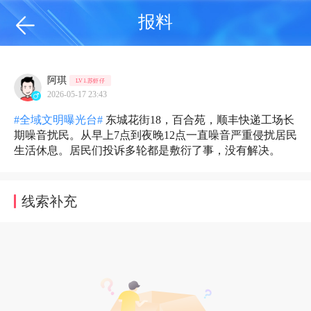
报料
阿琪
LV1.苏虾仔
2026-05-17 23:43
#全域文明曝光台#
东城花街18，百合苑，顺丰快递工场长
期噪音扰民。从早上7点到夜晚12点一直噪音严重侵扰居民
生活休息。居民们投诉多轮都是敷衍了事，没有解决。
线索补充