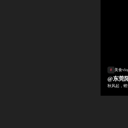
#
美食vlo
@东莞
秋风起，螃
热门视