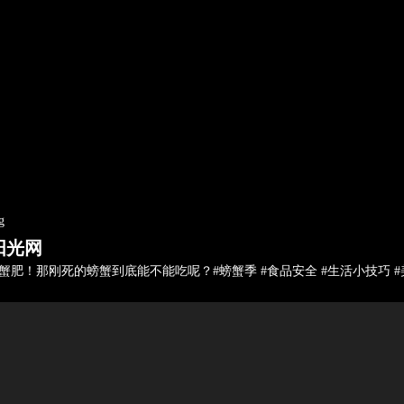
g
阳光网
蟹肥！那刚死的螃蟹到底能不能吃呢？#螃蟹季 #食品安全 #生活小技巧 
频