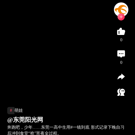
0
0
#
萌娃
@东莞阳光网
奔跑吧，少年……东莞一高中生用#一镜到底 形式记录下晚自习
后冲到食堂“抢”宵夜全过程。