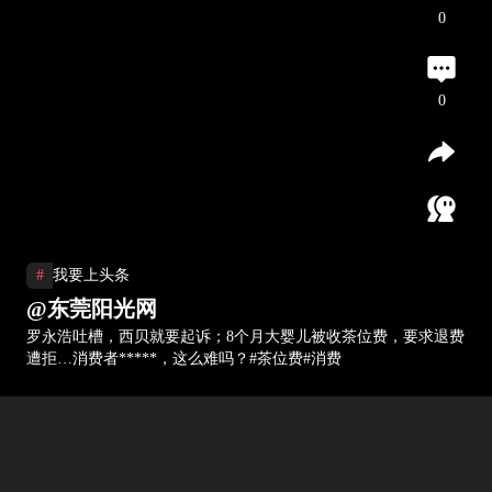
0
0
#
我要上头条
@东莞阳光网
罗永浩吐槽，西贝就要起诉；8个月大婴儿被收茶位费，要求退费
遭拒…消费者*****，这么难吗？#茶位费#消费
热门视频