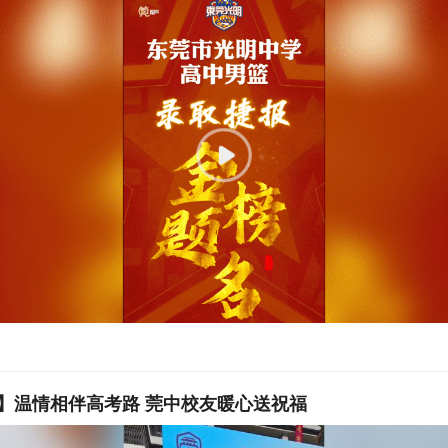
】温情相伴高考路 莞中校友暖心送祝福