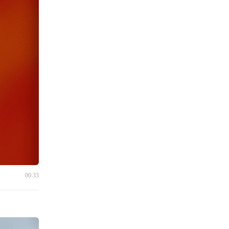
00:33