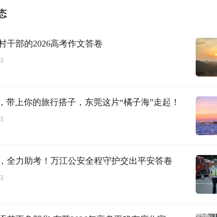
态
村干部的2026高考作文答卷
0日
，带上你的旅行搭子，东莞这片“橘子海”走起！
0日
，全力助考！万江公安全程守护交出平安答卷
9日