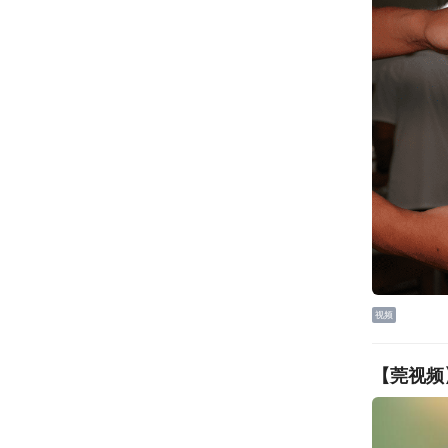
视频
【莞视频