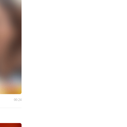
00:24