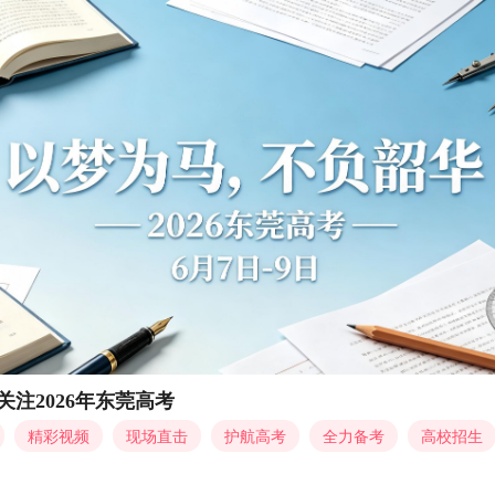
关注2026年东莞高考
精彩视频
现场直击
护航高考
全力备考
高校招生