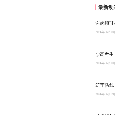
最新动
谢岗镇驻
2026年06月1
@高考生
2026年06月1
筑牢防线
2026年06月0