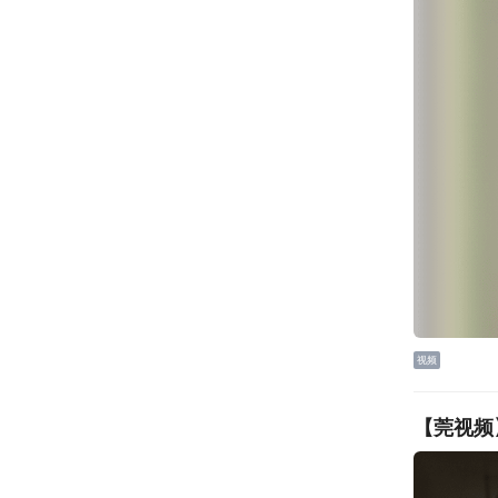
视频
【莞视频