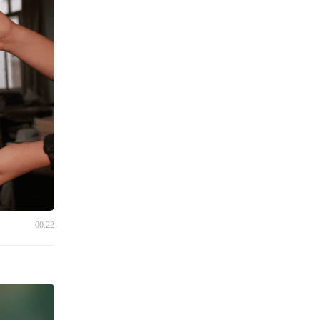
00:22