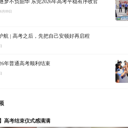
逐梦不负韶华 东莞2026年高考平稳有序收官
06月09日
”护航 | 高考之后，先把自己安顿好再启程
9日
026年普通高考顺利结束
0日
频
】高考结束仪式感满满