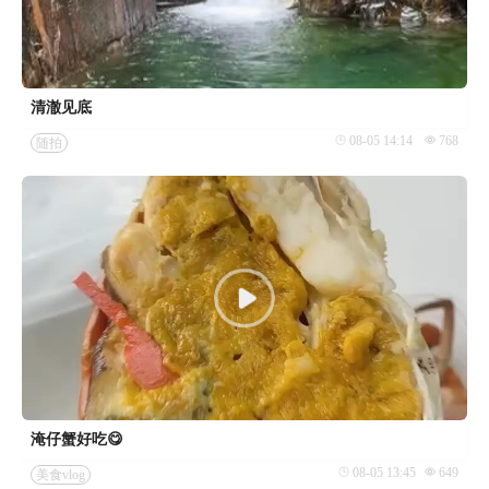
清澈见底
08-05 14:14
768
随拍
淹仔蟹好吃😋
08-05 13:45
649
美食vlog