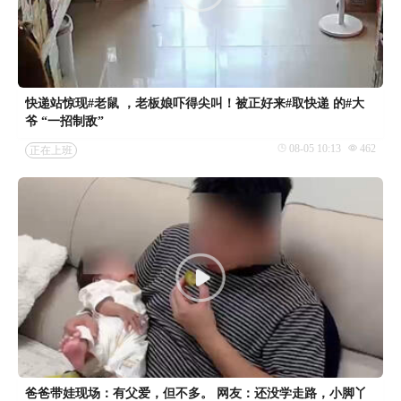
快递站惊现#老鼠 ，老板娘吓得尖叫！被正好来#取快递 的#大
爷 “一招制敌”
08-05 10:13
462
正在上班
爸爸带娃现场：有父爱，但不多。 网友：还没学走路，小脚丫