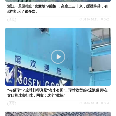
浙江一景区推出“窝囊版”#蹦极 ，高度二三十米，缓缓降落，有
#游客 玩了很多次。
08-07 10:11
372
搞笑
“与猫球”？这球打得真是“有来有回”...球馆收留的#流浪猫 蹲在
窗口和球友打球，网友：这个“教练”
08-07 10:08
354
搞笑