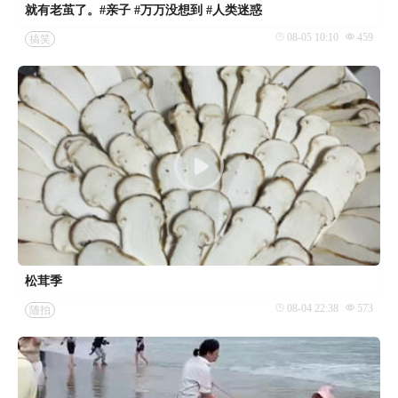
就有老茧了。#亲子 #万万没想到 #人类迷惑
08-05 10:10
459
搞笑
松茸季
08-04 22:38
573
随拍