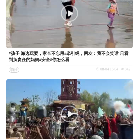
#孩子 海边玩耍，家长不忘用#牵引绳，网友：我不会笑话 只看
到负责任的妈妈#安全#你怎么看
08-04 16:04
842
萌娃