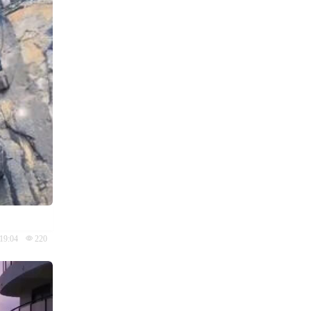
19:04
220