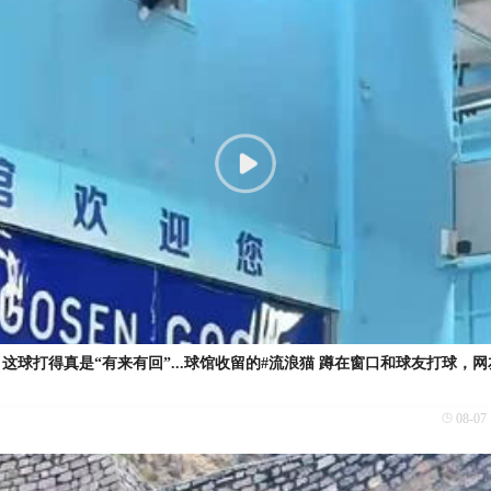
？这球打得真是“有来有回”...球馆收留的#流浪猫 蹲在窗口和球友打球，
08-07 