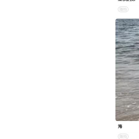
随拍
海
随拍