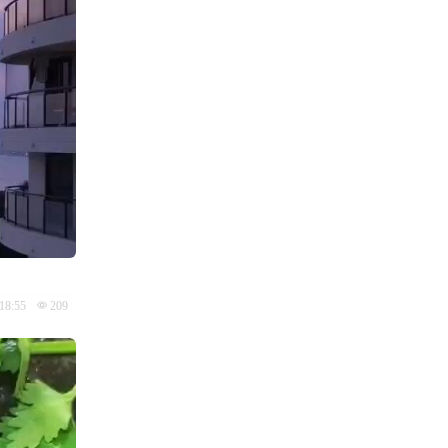
18:55
209