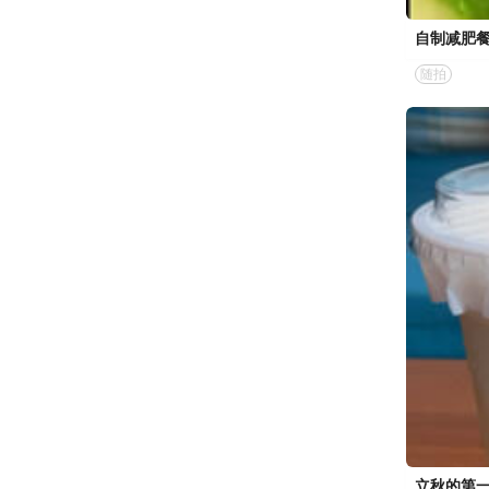
自制减肥
随拍
立秋的第