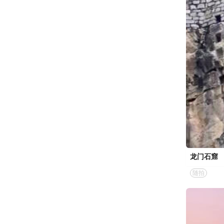
龙门石窟
随拍