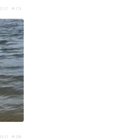
15:57
174
10:11
209