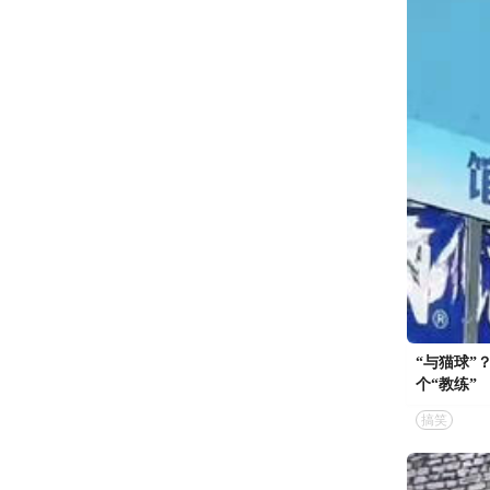
“与猫球”
个“教练”
搞笑