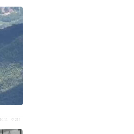
10:11
214