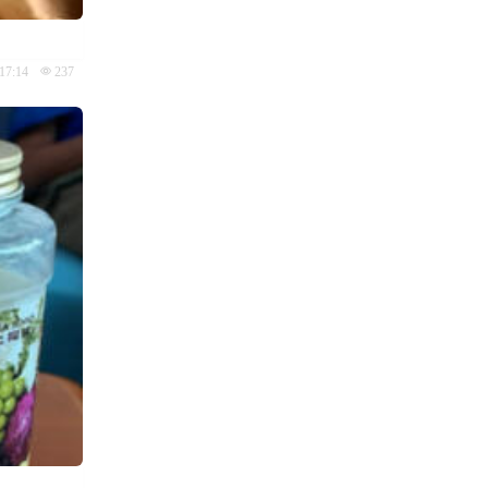
17:14
237