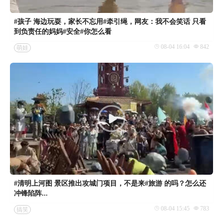
#孩子 海边玩耍，家长不忘用#牵引绳，网友：我不会笑话 只看
到负责任的妈妈#安全#你怎么看
08-04 16:04
842
萌娃
#清明上河图 景区推出攻城门项目，不是来#旅游 的吗？怎么还
冲锋陷阵...
08-04 15:45
783
搞笑