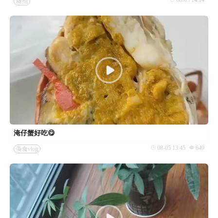
随拍
淹仔蟹好吃😋
08-05 13:45
649
美食vlog