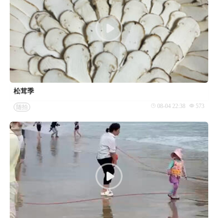
松茸季
08-04 22:38
573
随拍