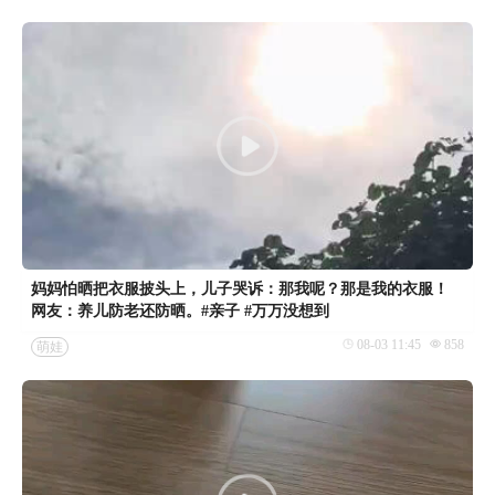
妈妈怕晒把衣服披头上，儿子哭诉：那我呢？那是我的衣服！
网友：养儿防老还防晒。#亲子 #万万没想到
08-03 11:45
858
萌娃