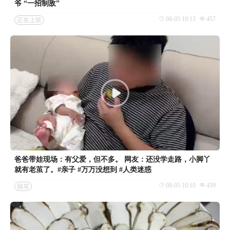
爷 “一招制敌”
08-05 10:13
457
正在上班
爸爸带娃现场：有父爱，但不多。 网友：还没学走路，小脚丫
就有老茧了。#亲子 #万万没想到 #人类迷惑
08-05 10:10
459
搞笑