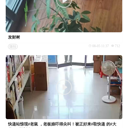
发财树
08-05 11:37
712
随拍
快递站惊现#老鼠 ，老板娘吓得尖叫！被正好来#取快递 的#大