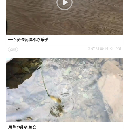
一个发卡玩得不亦乐乎
07-31 00:46
1066
随拍
用草也能钓鱼🙃