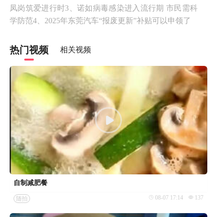
凤岗筑爱进行时3、诺如病毒感染进入流行期 市民需科
学防范4、2025年东莞汽车“报废更新”补贴可以申领了
热门视频
相关视频
自制减肥餐
08-07 17:14
137
随拍