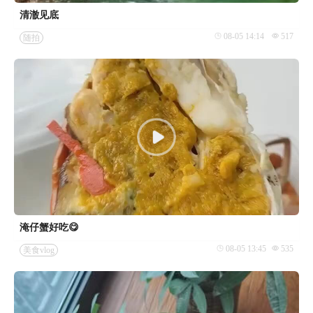
清澈见底
08-05 14:14
517
随拍
淹仔蟹好吃😋
08-05 13:45
535
美食vlog