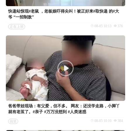
快递站惊现#老鼠 ，老板娘吓得尖叫！被正好来#取快递 的#大
爷 “一招制敌”
08-05 10:13
376
正在上班
爸爸带娃现场：有父爱，但不多。 网友：还没学走路，小脚丫
就有老茧了。#亲子 #万万没想到 #人类迷惑
08-05 10:10
384
搞笑