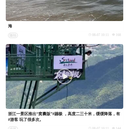
海
08-07 10:11
168
随拍
浙江一景区推出“窝囊版”#蹦极 ，高度二三十米，缓缓降落，有
#游客 玩了很多次。
08-07 10:11
144
搞笑