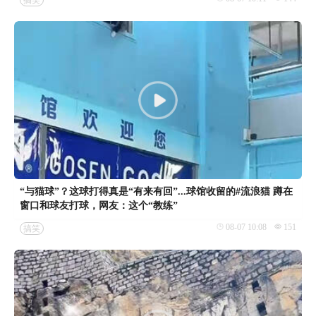
“与猫球”？这球打得真是“有来有回”...球馆收留的#流浪猫 蹲在
窗口和球友打球，网友：这个“教练”
08-07 10:08
151
搞笑