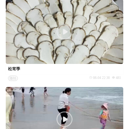
松茸季
08-04 22:38
481
随拍