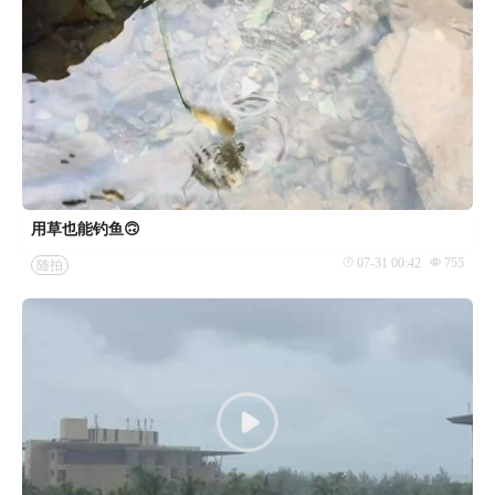
用草也能钓鱼🙃
07-31 00:42
755
随拍