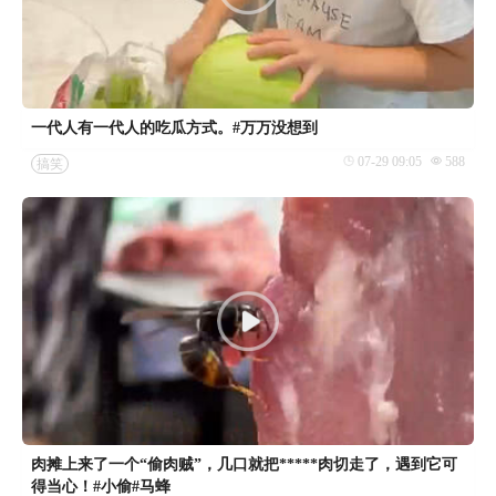
一代人有一代人的吃瓜方式。#万万没想到
07-29 09:05
588
搞笑
肉摊上来了一个“偷肉贼”，几口就把*****肉切走了，遇到它可
得当心！#小偷#马蜂