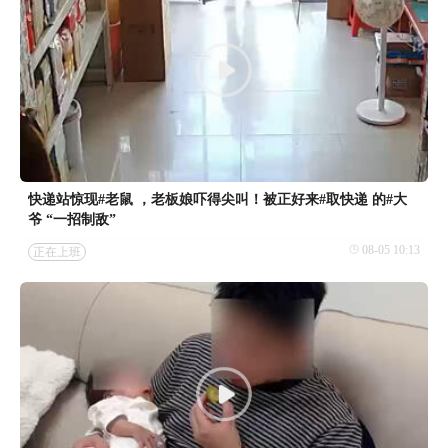
快递站惊现#老鼠 ，老板娘吓得尖叫！被正好来#取快递 的#大
爷 “一招制敌”
08-05 10:13
正在上班