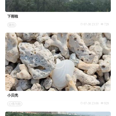
下雨啦
07-30 23:57
729
随拍
小贝壳
07-30 23:06
929
心情与歌