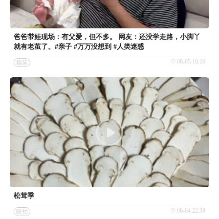
爸爸带娃现场：有父爱，但不多。 网友：还没学走路，小脚丫
就有老茧了。#亲子 #万万没想到 #人类迷惑
08-05 10:10
搞笑
松茸季
08-04 22:38
随拍