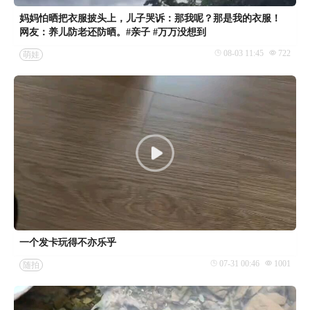
妈妈怕晒把衣服披头上，儿子哭诉：那我呢？那是我的衣服！
网友：养儿防老还防晒。#亲子 #万万没想到
08-03 11:45
722
萌娃
一个发卡玩得不亦乐乎
07-31 00:46
1001
随拍