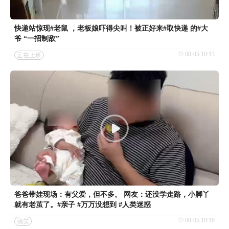
快递站惊现#老鼠 ，老板娘吓得尖叫！被正好来#取快递 的#大
爷 “一招制敌”
08-05 10:13
正在上班
爸爸带娃现场：有父爱，但不多。 网友：还没学走路，小脚丫
就有老茧了。#亲子 #万万没想到 #人类迷惑
08-05 10:10
搞笑