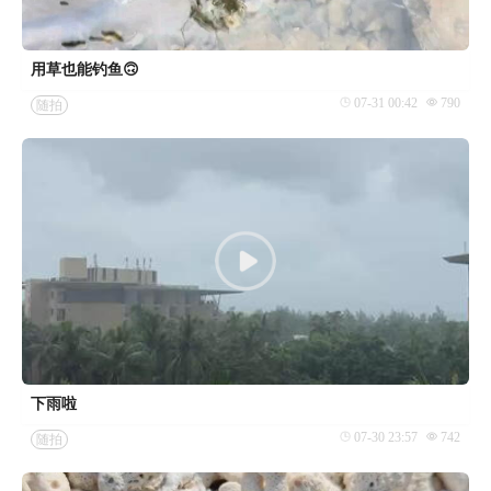
用草也能钓鱼🙃
07-31 00:42
790
随拍
下雨啦
07-30 23:57
742
随拍