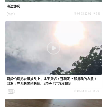
海边游玩
08-03 22:02
381
随拍
妈妈怕晒把衣服披头上，儿子哭诉：那我呢？那是我的衣服！
网友：养儿防老还防晒。#亲子 #万万没想到
08-03 11:45
769
萌娃