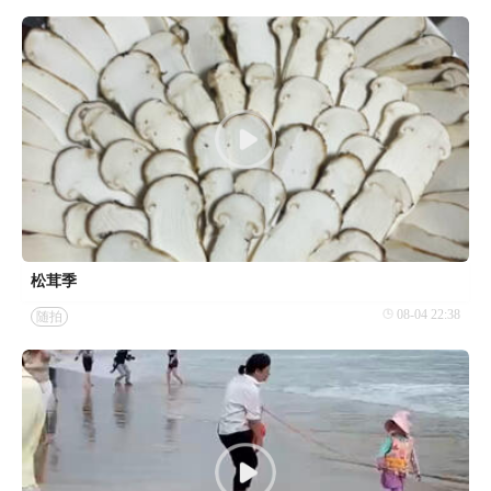
松茸季
08-04 22:38
随拍