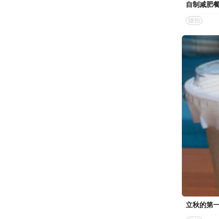
自制减肥
随拍
立秋的第