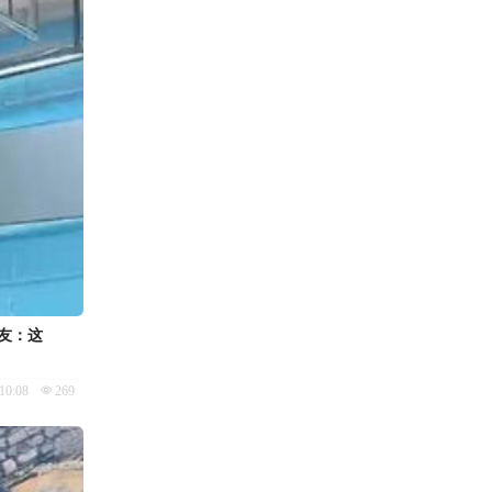
网友：这
10:08
269