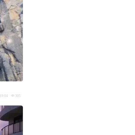
19:04
305