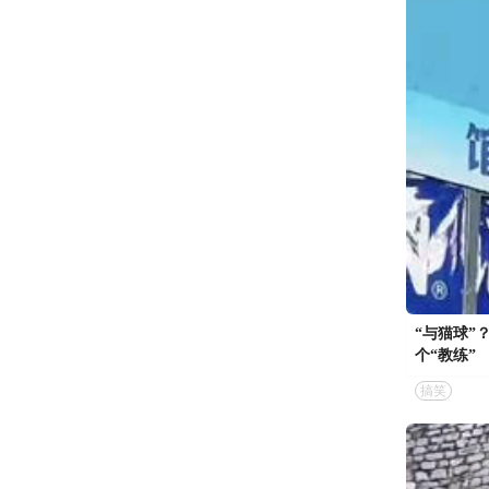
“与猫球”
个“教练”
搞笑