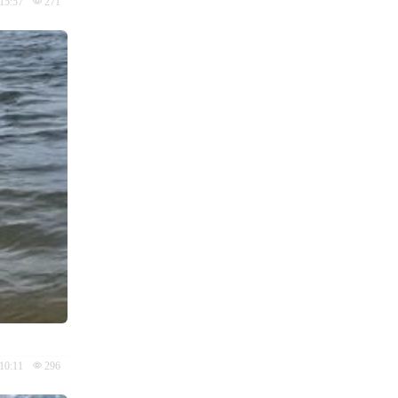
15:57
271
10:11
296