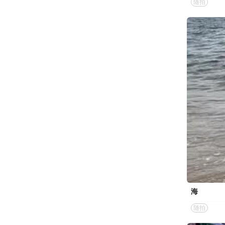
随拍
海
随拍