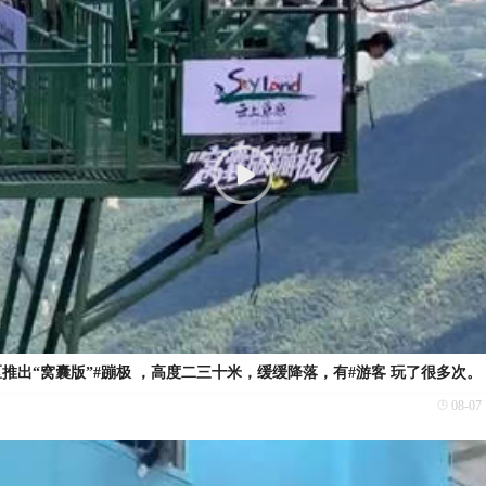
推出“窝囊版”#蹦极 ，高度二三十米，缓缓降落，有#游客 玩了很多次。
08-07 