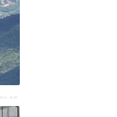
10:11
291