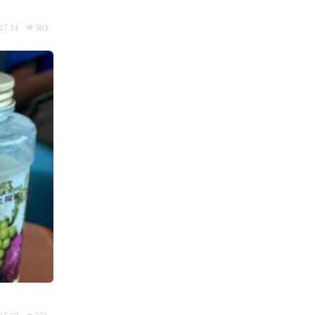
17:14
303