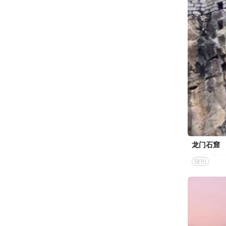
龙门石窟
随拍