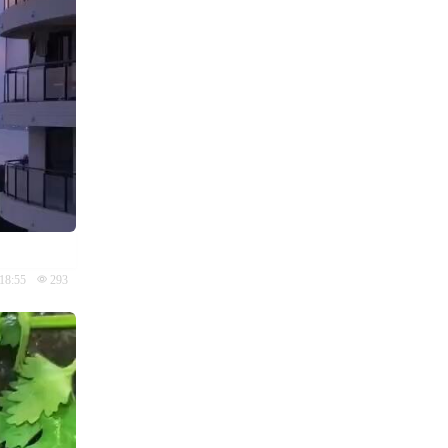
18:55
293