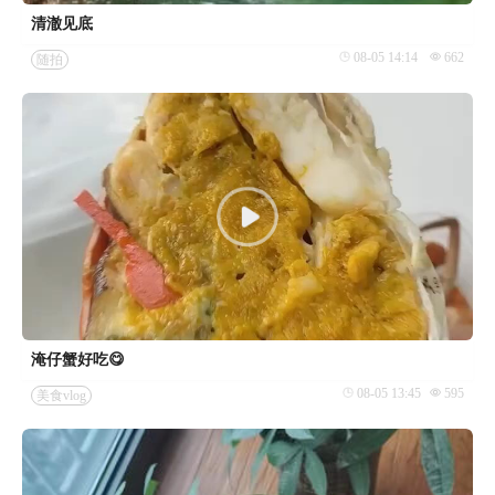
清澈见底
08-05 14:14
662
随拍
淹仔蟹好吃😋
08-05 13:45
595
美食vlog