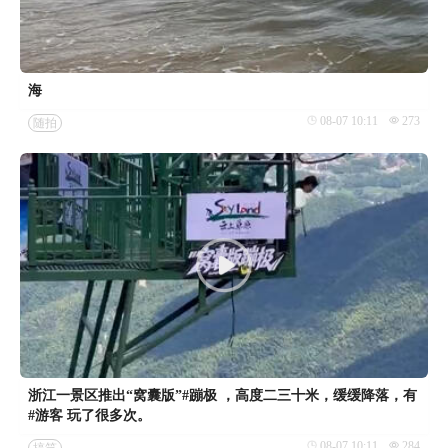
海
08-07 10:11
273
随拍
浙江一景区推出“窝囊版”#蹦极 ，高度二三十米，缓缓降落，有
#游客 玩了很多次。
08-07 10:11
284
搞笑