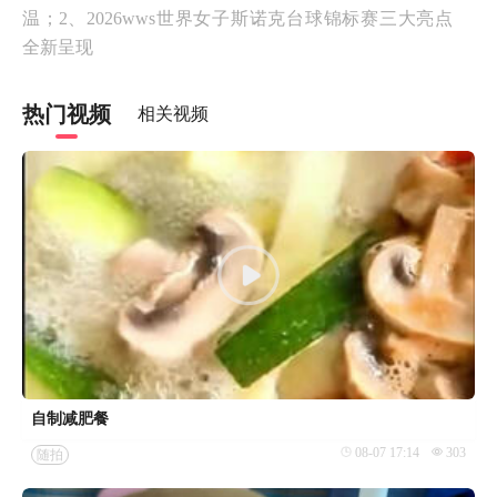
温；2、2026wws世界女子斯诺克台球锦标赛三大亮点
全新呈现
热门视频
相关视频
自制减肥餐
08-07 17:14
303
随拍