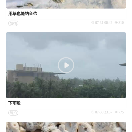
用草也能钓鱼🙃
07-31 00:42
810
随拍
下雨啦
07-30 23:57
775
随拍