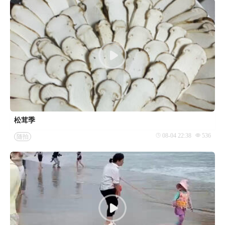
松茸季
08-04 22:38
536
随拍