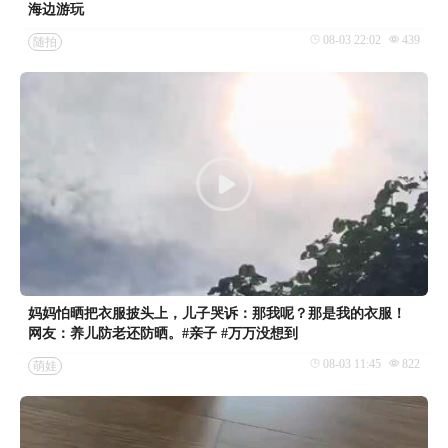
海边游玩
08-03 22:02
439
随拍
妈妈怕晒把衣服披头上，儿子哭诉：那我呢？那是我的衣服！
网友：养儿防老还防晒。#亲子 #万万没想到
08-03 11:45
822
萌娃