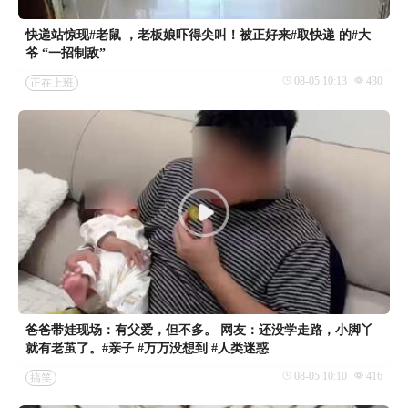
快递站惊现#老鼠 ，老板娘吓得尖叫！被正好来#取快递 的#大
爷 “一招制敌”
08-05 10:13
430
正在上班
爸爸带娃现场：有父爱，但不多。 网友：还没学走路，小脚丫
就有老茧了。#亲子 #万万没想到 #人类迷惑
08-05 10:10
416
搞笑