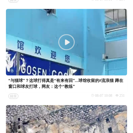
“与猫球”？这球打得真是“有来有回”...球馆收留的#流浪猫 蹲在
窗口和球友打球，网友：这个“教练”
08-07 10:08
251
搞笑