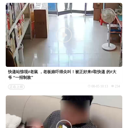
快递站惊现#老鼠 ，老板娘吓得尖叫！被正好来#取快递 的#大
爷 “一招制敌”
08-05 10:13
234
正在上班