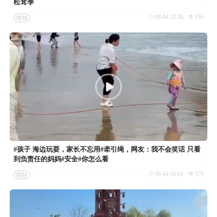
松茸季
08-04 22:38
336
随拍
#孩子 海边玩耍，家长不忘用#牵引绳，网友：我不会笑话 只看
到负责任的妈妈#安全#你怎么看
08-04 16:04
579
萌娃