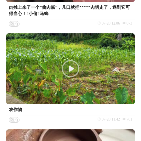
肉摊上来了一个“偷肉贼”，几口就把*****肉切走了，遇到它可
得当心！#小偷#马蜂
07-28 12:06
873
随拍
农作物
07-28 11:42
761
随拍