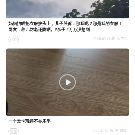
妈妈怕晒把衣服披头上，儿子哭诉：那我呢？那是我的衣服！
网友：养儿防老还防晒。#亲子 #万万没想到
08-03 11:45
722
萌娃
一个发卡玩得不亦乐乎
07-31 00:46
1001
随拍