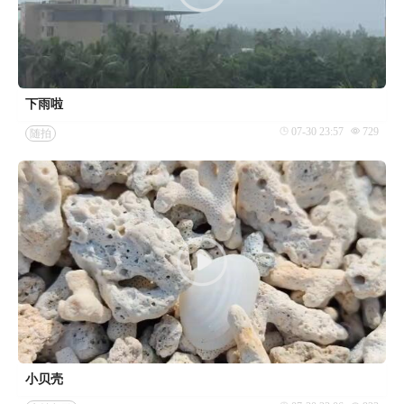
下雨啦
07-30 23:57
729
随拍
小贝壳