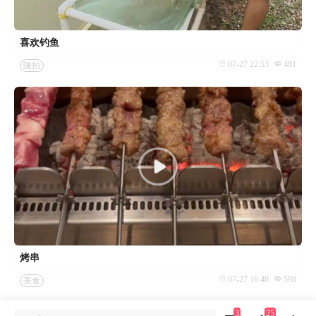
喜欢钓鱼
07-27 22:53
481
随拍
烤串
07-27 16:40
598
美食
3
25