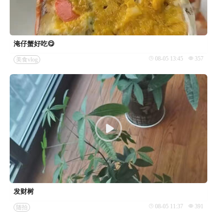
淹仔蟹好吃😋
08-05 13:45
357
美食vlog
发财树
08-05 11:37
391
随拍