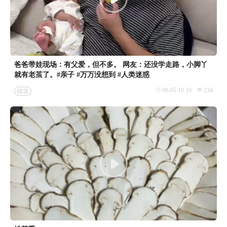
爸爸带娃现场：有父爱，但不多。 网友：还没学走路，小脚丫
就有老茧了。#亲子 #万万没想到 #人类迷惑
08-05 10:10
234
搞笑