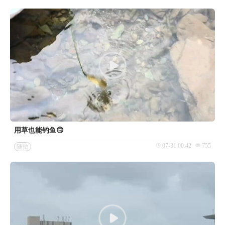
用草也能钓鱼🙃
07-31 00:42
755
随拍