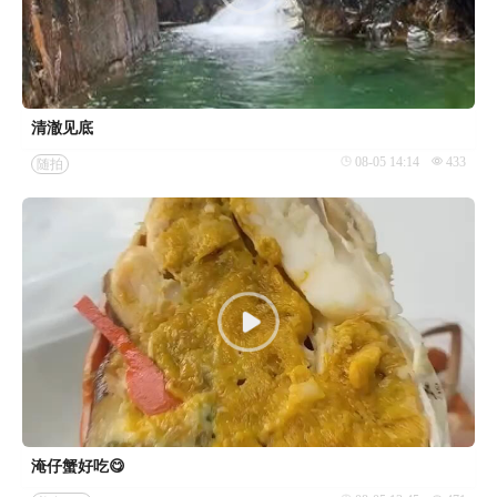
清澈见底
08-05 14:14
433
随拍
淹仔蟹好吃😋