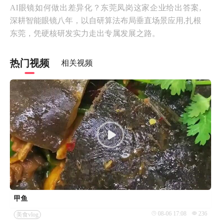
AI眼镜如何做出差异化？东莞凤岗这家企业给出答案,
深耕智能眼镜八年，以自研算法布局垂直场景应用,扎根
东莞，凭硬核研发实力走出专属发展之路。
热门视频
相关视频
甲鱼
08-06 17:08
236
美食vlog