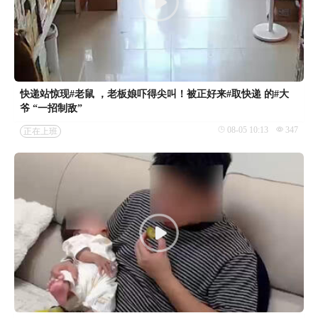
快递站惊现#老鼠 ，老板娘吓得尖叫！被正好来#取快递 的#大
爷 “一招制敌”
08-05 10:13
347
正在上班