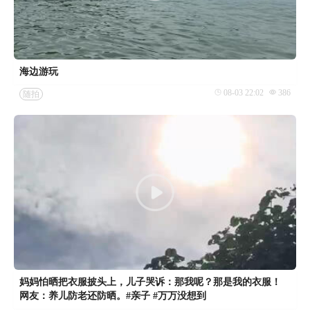
海边游玩
08-03 22:02
386
随拍
妈妈怕晒把衣服披头上，儿子哭诉：那我呢？那是我的衣服！
网友：养儿防老还防晒。#亲子 #万万没想到