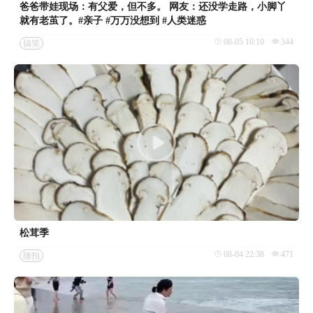
爸爸带娃现场：有父爱，但不多。 网友：还没学走路，小脚丫
就有老茧了。#亲子 #万万没想到 #人类迷惑
08-05 10:10
344
搞笑
松茸季
08-04 22:38
471
随拍