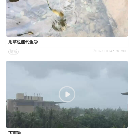
用草也能钓鱼🙃
07-31 00:42
790
随拍
下雨啦