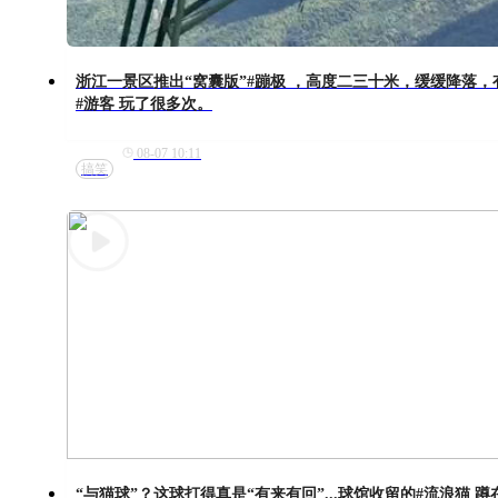
浙江一景区推出“窝囊版”#蹦极 ，高度二三十米，缓缓降落，
#游客 玩了很多次。
08-07 10:11
搞笑
“与猫球”？这球打得真是“有来有回”...球馆收留的#流浪猫 蹲