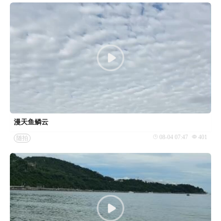
漫天鱼鳞云
08-04 07:47
401
随拍