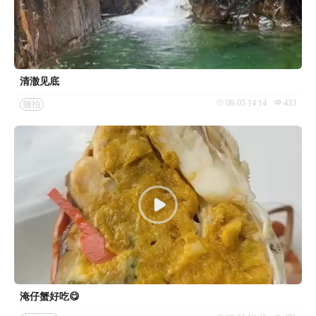
清澈见底
08-05 14:14
433
随拍
淹仔蟹好吃😋