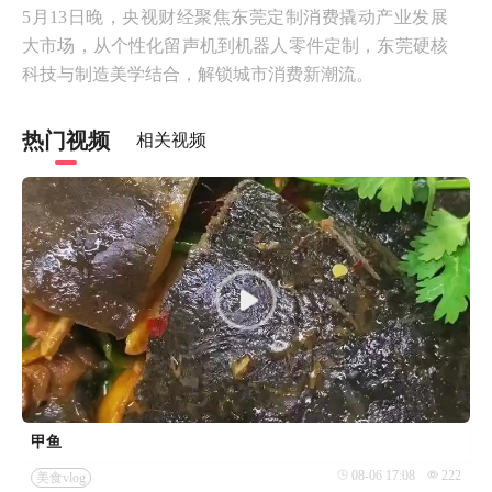
5月13日晚，央视财经聚焦东莞定制消费撬动产业发展
大市场，从个性化留声机到机器人零件定制，东莞硬核
科技与制造美学结合，解锁城市消费新潮流。
热门视频
相关视频
甲鱼
08-06 17:08
222
美食vlog