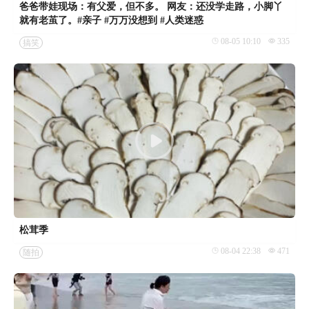
爸爸带娃现场：有父爱，但不多。 网友：还没学走路，小脚丫
就有老茧了。#亲子 #万万没想到 #人类迷惑
08-05 10:10
335
搞笑
松茸季
08-04 22:38
471
随拍