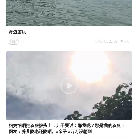
海边游玩
08-03 22:02
386
随拍
妈妈怕晒把衣服披头上，儿子哭诉：那我呢？那是我的衣服！
网友：养儿防老还防晒。#亲子 #万万没想到