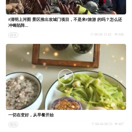
#清明上河图 景区推出攻城门项目，不是来#旅游 的吗？怎么还
冲锋陷阵...
08-04 15:45
640
搞笑
一切在变好，从早餐开始
08-04 08:33
497
随拍