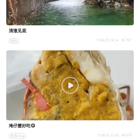
清澈见底
08-05 14:14
797
随拍
淹仔蟹好吃😋
08-05 13:45
679
美食vlog