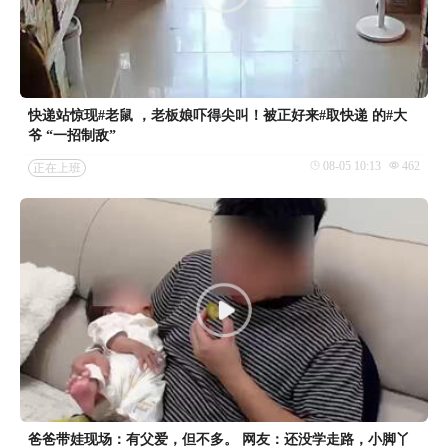
快递站惊现#老鼠 ，老板娘吓得尖叫！被正好来#取快递 的#大
爷 “一招制敌”
08-05 10:13
462
正在上班
爸爸带娃现场：有父爱，但不多。 网友：还没学走路，小脚丫