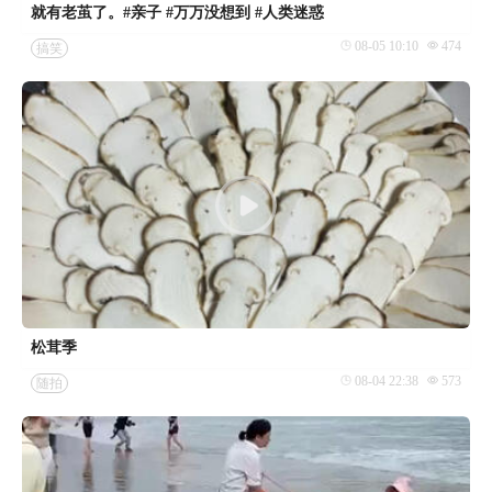
就有老茧了。#亲子 #万万没想到 #人类迷惑
08-05 10:10
474
搞笑
松茸季
08-04 22:38
573
随拍