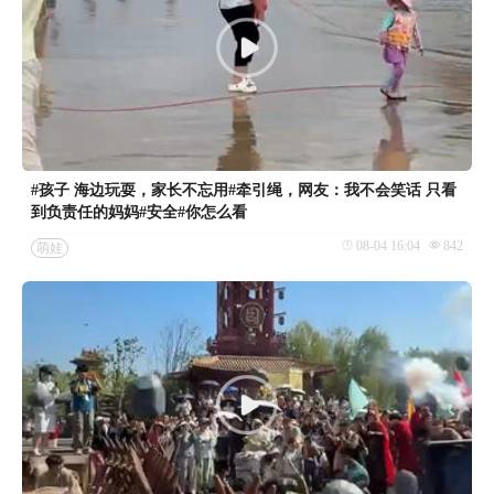
#孩子 海边玩耍，家长不忘用#牵引绳，网友：我不会笑话 只看
到负责任的妈妈#安全#你怎么看
08-04 16:04
842
萌娃