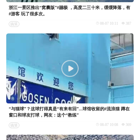
浙江一景区推出“窝囊版”#蹦极 ，高度二三十米，缓缓降落，有
#游客 玩了很多次。
08-07 10:11
387
搞笑
“与猫球”？这球打得真是“有来有回”...球馆收留的#流浪猫 蹲在
窗口和球友打球，网友：这个“教练”
08-07 10:08
369
搞笑