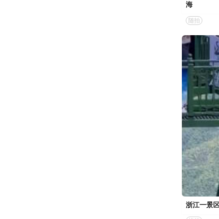
海
随拍
浙江一景区