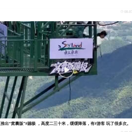
08-0
推出“窝囊版”#蹦极 ，高度二三十米，缓缓降落，有#游客 玩了很多次。