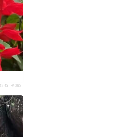
12:45
365