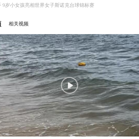
 9岁小女孩亮相世界女子斯诺克台球锦标赛
频
相关视频