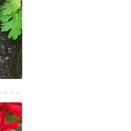
17:08
336