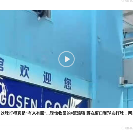
08-0
？这球打得真是“有来有回”...球馆收留的#流浪猫 蹲在窗口和球友打球，
08-0