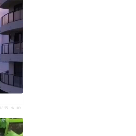
18:55
109