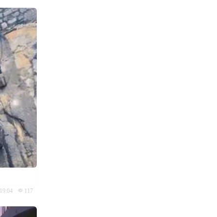
19:04
117