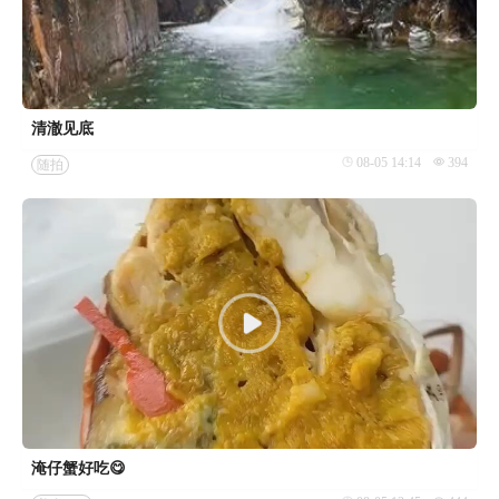
清澈见底
08-05 14:14
394
随拍
淹仔蟹好吃😋