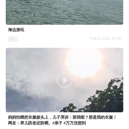
海边游玩
08-03 22:02
353
随拍
妈妈怕晒把衣服披头上，儿子哭诉：那我呢？那是我的衣服！
网友：养儿防老还防晒。#亲子 #万万没想到