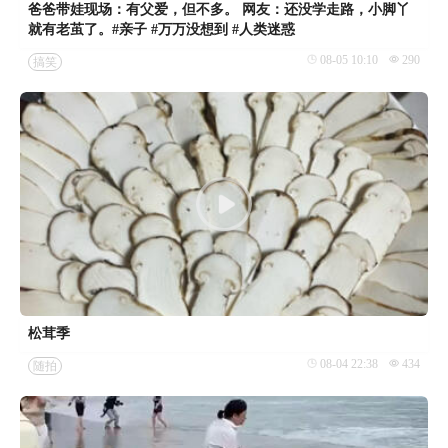
爸爸带娃现场：有父爱，但不多。 网友：还没学走路，小脚丫
就有老茧了。#亲子 #万万没想到 #人类迷惑
08-05 10:10
290
搞笑
松茸季
08-04 22:38
434
随拍