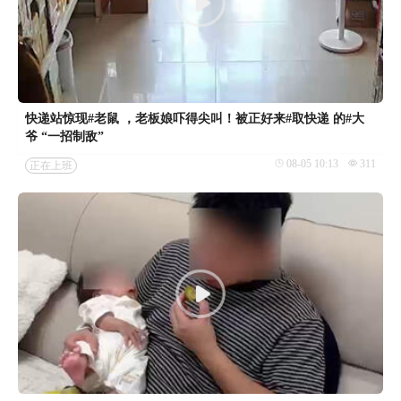
快递站惊现#老鼠 ，老板娘吓得尖叫！被正好来#取快递 的#大
爷 “一招制敌”
08-05 10:13
311
正在上班