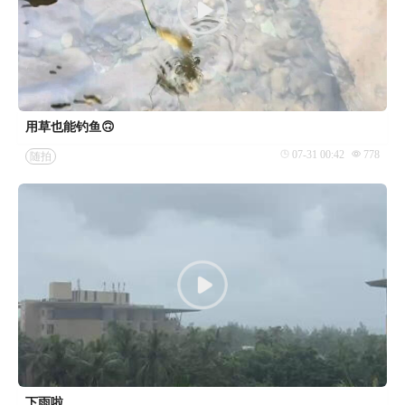
用草也能钓鱼🙃
07-31 00:42
778
随拍
下雨啦